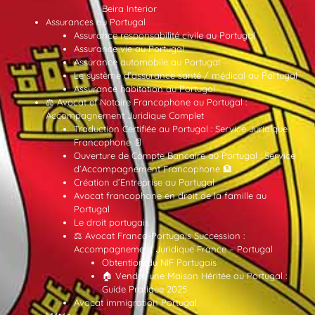
Beira Interior
Assurances au Portugal
Assurance responsabilité civile au Portugal
Assurance vie au Portugal
Assurance automobile au Portugal
Le système d’assurance santé / médical au Portugal
Assurance habitation au Portugal
⚖️ Avocat et Notaire Francophone au Portugal :
Accompagnement Juridique Complet
Traduction Certifiée au Portugal : Service Juridique
Francophone 📄
Ouverture de Compte Bancaire au Portugal : Service
d’Accompagnement Francophone 🏦
Création d’Entreprise au Portugal
Avocat francophone en droit de la famille au
Portugal
Le droit portugais
⚖️ Avocat Franco-Portugais Succession :
Accompagnement Juridique France – Portugal
Obtention du NIF Portugais
🏠 Vendre une Maison Héritée au Portugal :
Guide Pratique 2025
Avocat immigration Portugal