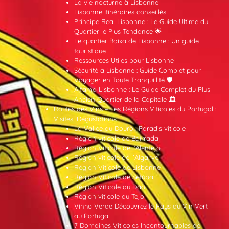
La vie nocturne à Lisbonne
Lisbonne Itinéraires conseillés
Príncipe Real Lisbonne : Le Guide Ultime du
Quartier le Plus Tendance 🌟
Le quartier Baixa de Lisbonne : Un guide
touristique
Ressources Utiles pour Lisbonne
Sécurité à Lisbonne : Guide Complet pour
Voyager en Toute Tranquillité 🛡️
Alfama Lisbonne : Le Guide Complet du Plus
Ancien Quartier de la Capitale 🏛️
Routes des Vins – Les Régions Viticoles du Portugal :
Visites, Dégustations
La Vallée du Douro : Paradis viticole
Région viticole de Bairrada
Région Viticole de l’Alentejo
Région viticole de l’Algarve
Région Viticole de Lisbonne
Région Viticole de Setúbal
Région Viticole du Dão
Région viticole du Tejo
Vinho Verde Découvrez le Pays du Vin Vert
au Portugal
7 Domaines Viticoles Incontournables de