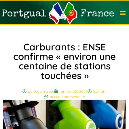
Travail
Nation
Avocat
Vivre
Immobi
Voyag
Carburants : ENSE
confirme « environ une
centaine de stations
touchées »
portugalfrance
janvier 30, 2026
5:27 pm
Aucun commentaire