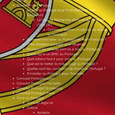
Météo
Travailler au Portugal
Emploi au Portugal pour Francophones Non-
Européens
Le Visa de Recherche d’Emploi au Portugal
(Visa DP)
Comment obtenir un permis de travail
au Portugal?
Comment travailler au Portugal en étant français ?
Offre d’emploi portugal pour etranger
Pourquoi les salaires sont-ils si bas au Portugal ?
Quelle est le Le SMIC au Portugal?
Quel salaire faut-il pour vivre au Portugal ?
Quel est le métier le mieux payé au Portugal ?
Quelles sont les conditions de travail au Portugal ?
S’installer au Portugal pour Travailler
Consulat Portugais Lyon
Consulat Portugais Marseille
Consulat Portugal Strasbourg
Consulat Portugais Paris
Vivre au Portugal
Vivre en Algarve
Culture
Azulejos