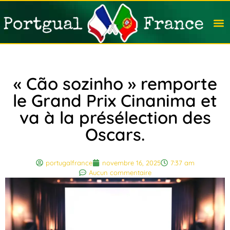
Travail
Nation
Avocat
Vivre
Immobi
Voyag
« Cão sozinho » remporte
le Grand Prix Cinanima et
va à la présélection des
Oscars.
portugalfrance
novembre 16, 2025
7:37 am
Aucun commentaire