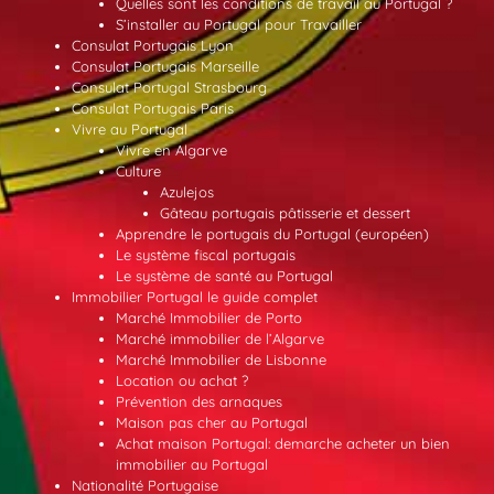
Quelles sont les conditions de travail au Portugal ?
S’installer au Portugal pour Travailler
Consulat Portugais Lyon
Consulat Portugais Marseille
Consulat Portugal Strasbourg
Consulat Portugais Paris
Vivre au Portugal
Vivre en Algarve
Culture
Azulejos
Gâteau portugais pâtisserie et dessert
Apprendre le portugais du Portugal (européen)
Le système fiscal portugais
Le système de santé au Portugal
Immobilier Portugal le guide complet
Marché Immobilier de Porto
Marché immobilier de l’Algarve
Marché Immobilier de Lisbonne
Location ou achat ?
Prévention des arnaques
Maison pas cher au Portugal
Achat maison Portugal: demarche acheter un bien
immobilier au Portugal
Nationalité Portugaise