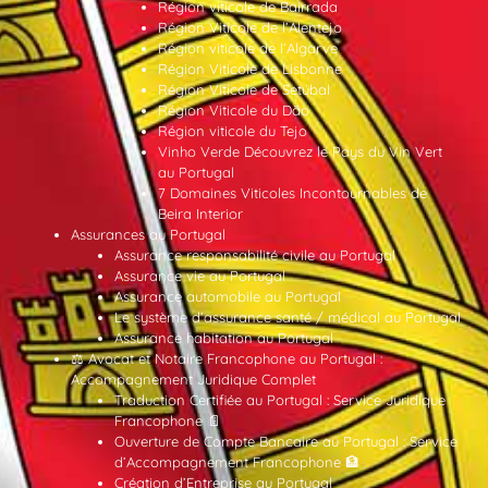
Région viticole de Bairrada
Région Viticole de l’Alentejo
Région viticole de l’Algarve
Région Viticole de Lisbonne
Région Viticole de Setúbal
Région Viticole du Dão
Région viticole du Tejo
Vinho Verde Découvrez le Pays du Vin Vert
au Portugal
7 Domaines Viticoles Incontournables de
Beira Interior
Assurances au Portugal
Assurance responsabilité civile au Portugal
Assurance vie au Portugal
Assurance automobile au Portugal
Le système d’assurance santé / médical au Portugal
Assurance habitation au Portugal
⚖️ Avocat et Notaire Francophone au Portugal :
Accompagnement Juridique Complet
Traduction Certifiée au Portugal : Service Juridique
Francophone 📄
Ouverture de Compte Bancaire au Portugal : Service
d’Accompagnement Francophone 🏦
Création d’Entreprise au Portugal