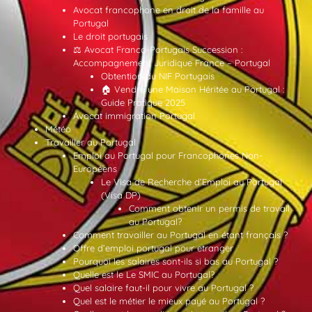
Avocat francophone en droit de la famille au
Portugal
Le droit portugais
⚖️ Avocat Franco-Portugais Succession :
Accompagnement Juridique France – Portugal
Obtention du NIF Portugais
🏠 Vendre une Maison Héritée au Portugal :
Guide Pratique 2025
Avocat immigration Portugal
Météo
Travailler au Portugal
Emploi au Portugal pour Francophones Non-
Européens
Le Visa de Recherche d’Emploi au Portugal
(Visa DP)
Comment obtenir un permis de travail
au Portugal?
Comment travailler au Portugal en étant français ?
Offre d’emploi portugal pour etranger
Pourquoi les salaires sont-ils si bas au Portugal ?
Quelle est le Le SMIC au Portugal?
Quel salaire faut-il pour vivre au Portugal ?
Quel est le métier le mieux payé au Portugal ?