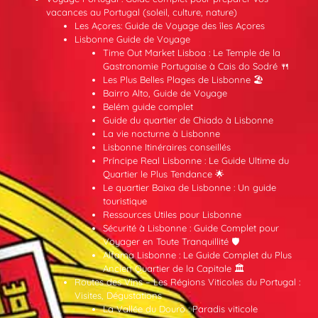
vacances au Portugal (soleil, culture, nature)
Les Açores: Guide de Voyage des îles Açores
Lisbonne Guide de Voyage
Time Out Market Lisboa : Le Temple de la
Gastronomie Portugaise à Cais do Sodré 🍴
Les Plus Belles Plages de Lisbonne 🏖️
Bairro Alto, Guide de Voyage
Belém guide complet
Guide du quartier de Chiado à Lisbonne
La vie nocturne à Lisbonne
Lisbonne Itinéraires conseillés
Príncipe Real Lisbonne : Le Guide Ultime du
Quartier le Plus Tendance 🌟
Le quartier Baixa de Lisbonne : Un guide
touristique
Ressources Utiles pour Lisbonne
Sécurité à Lisbonne : Guide Complet pour
Voyager en Toute Tranquillité 🛡️
Alfama Lisbonne : Le Guide Complet du Plus
Ancien Quartier de la Capitale 🏛️
Routes des Vins – Les Régions Viticoles du Portugal :
Visites, Dégustations
La Vallée du Douro : Paradis viticole