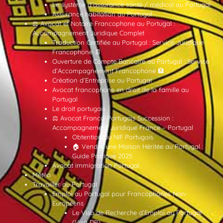
Le système d’assurance santé / médical au Portugal
Assurance habitation au Portugal
⚖️ Avocat et Notaire Francophone au Portugal :
Accompagnement Juridique Complet
Traduction Certifiée au Portugal : Service Juridique
Francophone 📄
Ouverture de Compte Bancaire au Portugal : Service
d’Accompagnement Francophone 🏦
Création d’Entreprise au Portugal
Avocat francophone en droit de la famille au
Portugal
Le droit portugais
⚖️ Avocat Franco-Portugais Succession :
Accompagnement Juridique France – Portugal
Obtention du NIF Portugais
🏠 Vendre une Maison Héritée au Portugal :
Guide Pratique 2025
Avocat immigration Portugal
Météo
Travailler au Portugal
Emploi au Portugal pour Francophones Non-
Européens
Le Visa de Recherche d’Emploi au Portugal
(Visa DP)