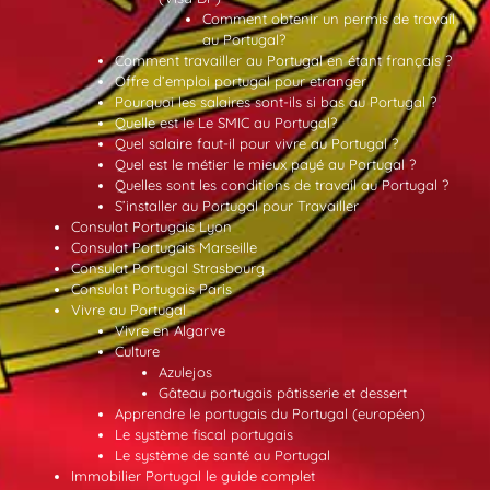
Comment obtenir un permis de travail
au Portugal?
Comment travailler au Portugal en étant français ?
Offre d’emploi portugal pour etranger
Pourquoi les salaires sont-ils si bas au Portugal ?
Quelle est le Le SMIC au Portugal?
Quel salaire faut-il pour vivre au Portugal ?
Quel est le métier le mieux payé au Portugal ?
Quelles sont les conditions de travail au Portugal ?
S’installer au Portugal pour Travailler
Consulat Portugais Lyon
Consulat Portugais Marseille
Consulat Portugal Strasbourg
Consulat Portugais Paris
Vivre au Portugal
Vivre en Algarve
Culture
Azulejos
Gâteau portugais pâtisserie et dessert
Apprendre le portugais du Portugal (européen)
Le système fiscal portugais
Le système de santé au Portugal
Immobilier Portugal le guide complet