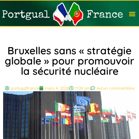
Travail
Nation
Avocat
Vivre
Immobi
Voyag
Bruxelles sans « stratégie
globale » pour promouvoir
la sécurité nucléaire
portugalfrance
mars 4, 2026
11:26 pm
Aucun commentaire