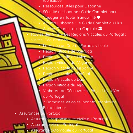
touristique
Ressources Utiles pour Lisbonne
Sécurité à Lisbonne : Guide Complet pour
Voyager en Toute Tranquillité 🛡️
Alfama Lisbonne : Le Guide Complet du Plus
Ancien Quartier de la Capitale 🏛️
Routes des Vins – Les Régions Viticoles du Portugal :
Visites, Dégustations
La Vallée du Douro : Paradis viticole
Région viticole de Bairrada
Région Viticole de l’Alentejo
Région viticole de l’Algarve
Région Viticole de Lisbonne
Région Viticole de Setúbal
Région Viticole du Dão
Région viticole du Tejo
Vinho Verde Découvrez le Pays du Vin Vert
au Portugal
7 Domaines Viticoles Incontournables de
Beira Interior
Assurances au Portugal
Assurance responsabilité civile au Portugal
Assurance vie au Portugal
Assurance automobile au Portugal