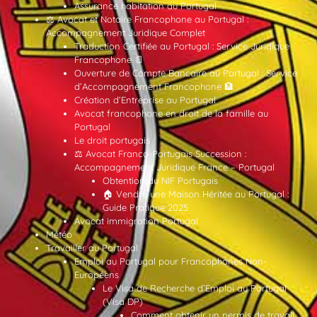
Assurance habitation au Portugal
⚖️ Avocat et Notaire Francophone au Portugal :
Accompagnement Juridique Complet
Traduction Certifiée au Portugal : Service Juridique
Francophone 📄
Ouverture de Compte Bancaire au Portugal : Service
d’Accompagnement Francophone 🏦
Création d’Entreprise au Portugal
Avocat francophone en droit de la famille au
Portugal
Le droit portugais
⚖️ Avocat Franco-Portugais Succession :
Accompagnement Juridique France – Portugal
Obtention du NIF Portugais
🏠 Vendre une Maison Héritée au Portugal :
Guide Pratique 2025
Avocat immigration Portugal
Météo
Travailler au Portugal
Emploi au Portugal pour Francophones Non-
Européens
Le Visa de Recherche d’Emploi au Portugal
(Visa DP)
Comment obtenir un permis de travail