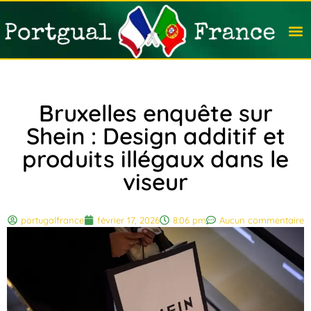
Travail
Nation
Avocat
Vivre
Immobi
Voyag
Bruxelles enquête sur
Shein : Design additif et
produits illégaux dans le
viseur
portugalfrance
février 17, 2026
8:06 pm
Aucun commentaire