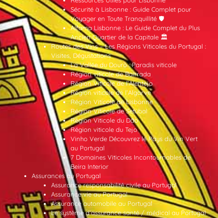
Sécurité à Lisbonne : Guide Complet pour
Voyager en Toute Tranquillité 🛡️
Alfama Lisbonne : Le Guide Complet du Plus
Ancien Quartier de la Capitale 🏛️
Routes des Vins – Les Régions Viticoles du Portugal :
Visites, Dégustations
La Vallée du Douro : Paradis viticole
Région viticole de Bairrada
Région Viticole de l’Alentejo
Région viticole de l’Algarve
Région Viticole de Lisbonne
Région Viticole de Setúbal
Région Viticole du Dão
Région viticole du Tejo
Vinho Verde Découvrez le Pays du Vin Vert
au Portugal
7 Domaines Viticoles Incontournables de
Beira Interior
Assurances au Portugal
Assurance responsabilité civile au Portugal
Assurance vie au Portugal
Assurance automobile au Portugal
Le système d’assurance santé / médical au Portugal