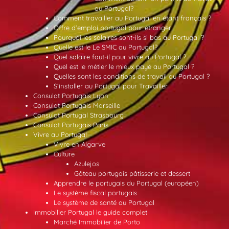
au Portugal?
Comment travailler au Portugal en étant français ?
Offre d’emploi portugal pour etranger
Pourquoi les salaires sont-ils si bas au Portugal ?
Quelle est le Le SMIC au Portugal?
Quel salaire faut-il pour vivre au Portugal ?
Quel est le métier le mieux payé au Portugal ?
Quelles sont les conditions de travail au Portugal ?
S’installer au Portugal pour Travailler
Consulat Portugais Lyon
Consulat Portugais Marseille
Consulat Portugal Strasbourg
Consulat Portugais Paris
Vivre au Portugal
Vivre en Algarve
Culture
Azulejos
Gâteau portugais pâtisserie et dessert
Apprendre le portugais du Portugal (européen)
Le système fiscal portugais
Le système de santé au Portugal
Immobilier Portugal le guide complet
Marché Immobilier de Porto