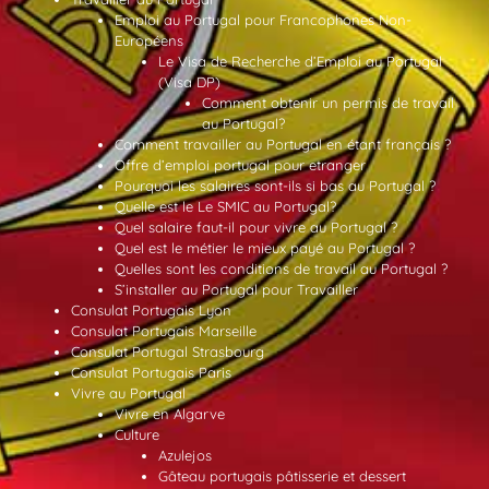
Emploi au Portugal pour Francophones Non-
Européens
Le Visa de Recherche d’Emploi au Portugal
(Visa DP)
Comment obtenir un permis de travail
au Portugal?
Comment travailler au Portugal en étant français ?
Offre d’emploi portugal pour etranger
Pourquoi les salaires sont-ils si bas au Portugal ?
Quelle est le Le SMIC au Portugal?
Quel salaire faut-il pour vivre au Portugal ?
Quel est le métier le mieux payé au Portugal ?
Quelles sont les conditions de travail au Portugal ?
S’installer au Portugal pour Travailler
Consulat Portugais Lyon
Consulat Portugais Marseille
Consulat Portugal Strasbourg
Consulat Portugais Paris
Vivre au Portugal
Vivre en Algarve
Culture
Azulejos
Gâteau portugais pâtisserie et dessert