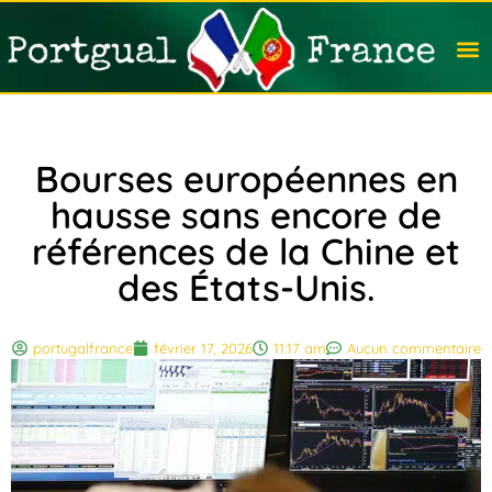
Travail
Nation
Avocat
Vivre
Immobi
Voyag
Bourses européennes en
hausse sans encore de
références de la Chine et
des États-Unis.
portugalfrance
février 17, 2026
11:17 am
Aucun commentaire