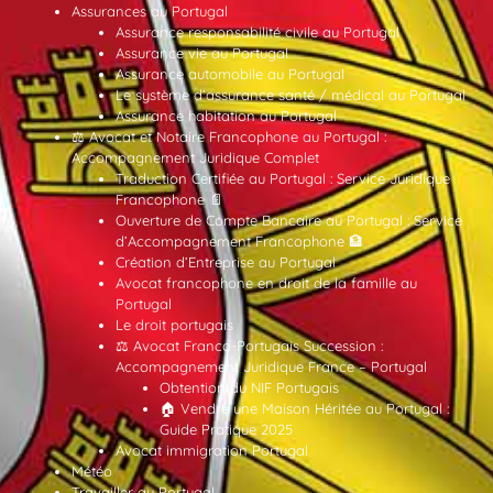
Assurances au Portugal
Assurance responsabilité civile au Portugal
Assurance vie au Portugal
Assurance automobile au Portugal
Le système d’assurance santé / médical au Portugal
Assurance habitation au Portugal
⚖️ Avocat et Notaire Francophone au Portugal :
Accompagnement Juridique Complet
Traduction Certifiée au Portugal : Service Juridique
Francophone 📄
Ouverture de Compte Bancaire au Portugal : Service
d’Accompagnement Francophone 🏦
Création d’Entreprise au Portugal
Avocat francophone en droit de la famille au
Portugal
Le droit portugais
⚖️ Avocat Franco-Portugais Succession :
Accompagnement Juridique France – Portugal
Obtention du NIF Portugais
🏠 Vendre une Maison Héritée au Portugal :
Guide Pratique 2025
Avocat immigration Portugal
Météo
Travailler au Portugal