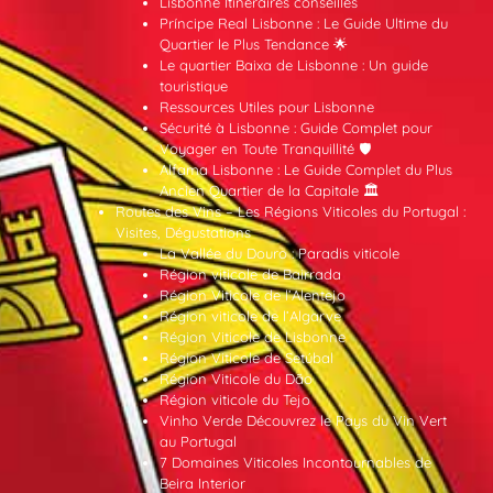
Lisbonne Itinéraires conseillés
Príncipe Real Lisbonne : Le Guide Ultime du
Quartier le Plus Tendance 🌟
Le quartier Baixa de Lisbonne : Un guide
touristique
Ressources Utiles pour Lisbonne
Sécurité à Lisbonne : Guide Complet pour
Voyager en Toute Tranquillité 🛡️
Alfama Lisbonne : Le Guide Complet du Plus
Ancien Quartier de la Capitale 🏛️
Routes des Vins – Les Régions Viticoles du Portugal :
Visites, Dégustations
La Vallée du Douro : Paradis viticole
Région viticole de Bairrada
Région Viticole de l’Alentejo
Région viticole de l’Algarve
Région Viticole de Lisbonne
Région Viticole de Setúbal
Région Viticole du Dão
Région viticole du Tejo
Vinho Verde Découvrez le Pays du Vin Vert
au Portugal
7 Domaines Viticoles Incontournables de
Beira Interior