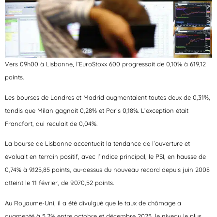
Vers 09h00 à Lisbonne, l’EuroStoxx 600 progressait de 0,10% à 619,12
points.
Les bourses de Londres et Madrid augmentaient toutes deux de 0,31%,
tandis que Milan gagnait 0,28% et Paris 0,18%. L’exception était
Francfort, qui reculait de 0,04%.
La bourse de Lisbonne accentuait la tendance de l’ouverture et
évoluait en terrain positif, avec l’indice principal, le PSI, en hausse de
0,74% à 9.125,85 points, au-dessus du nouveau record depuis juin 2008
atteint le 11 février, de 9.070,52 points.
Au Royaume-Uni, il a été divulgué que le taux de chômage a
augmenté à 5,2% entre octobre et décembre 2025, le niveau le plus