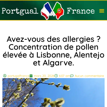
Travail
Nation
Avocat
Vivre
Immobi
Voyag
Avez-vous des allergies ?
Concentration de pollen
élevée à Lisbonne, Alentejo
et Algarve.
portugalfrance
mars 20, 2026
6:07 am
Aucun commentaire