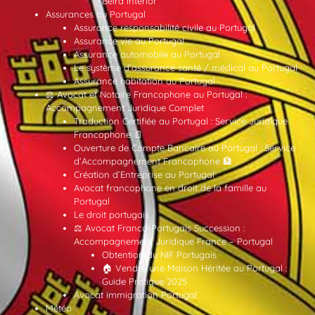
Beira Interior
Assurances au Portugal
Assurance responsabilité civile au Portugal
Assurance vie au Portugal
Assurance automobile au Portugal
Le système d’assurance santé / médical au Portugal
Assurance habitation au Portugal
⚖️ Avocat et Notaire Francophone au Portugal :
Accompagnement Juridique Complet
Traduction Certifiée au Portugal : Service Juridique
Francophone 📄
Ouverture de Compte Bancaire au Portugal : Service
d’Accompagnement Francophone 🏦
Création d’Entreprise au Portugal
Avocat francophone en droit de la famille au
Portugal
Le droit portugais
⚖️ Avocat Franco-Portugais Succession :
Accompagnement Juridique France – Portugal
Obtention du NIF Portugais
🏠 Vendre une Maison Héritée au Portugal :
Guide Pratique 2025
Avocat immigration Portugal
Météo