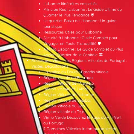
Lisbonne Itinéraires conseillés
Príncipe Real Lisbonne : Le Guide Ultime du
Quartier le Plus Tendance 🌟
Le quartier Baixa de Lisbonne : Un guide
touristique
Ressources Utiles pour Lisbonne
Sécurité à Lisbonne : Guide Complet pour
Voyager en Toute Tranquillité 🛡️
Alfama Lisbonne : Le Guide Complet du Plus
Ancien Quartier de la Capitale 🏛️
Routes des Vins – Les Régions Viticoles du Portugal :
Visites, Dégustations
La Vallée du Douro : Paradis viticole
Région viticole de Bairrada
Région Viticole de l’Alentejo
Région viticole de l’Algarve
Région Viticole de Lisbonne
Région Viticole de Setúbal
Région Viticole du Dão
Région viticole du Tejo
Vinho Verde Découvrez le Pays du Vin Vert
au Portugal
7 Domaines Viticoles Incontournables de