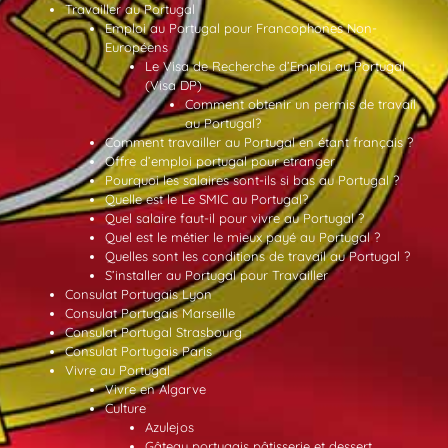
Travailler au Portugal
Emploi au Portugal pour Francophones Non-
Européens
Le Visa de Recherche d’Emploi au Portugal
(Visa DP)
Comment obtenir un permis de travail
au Portugal?
Comment travailler au Portugal en étant français ?
Offre d’emploi portugal pour etranger
Pourquoi les salaires sont-ils si bas au Portugal ?
Quelle est le Le SMIC au Portugal?
Quel salaire faut-il pour vivre au Portugal ?
Quel est le métier le mieux payé au Portugal ?
Quelles sont les conditions de travail au Portugal ?
S’installer au Portugal pour Travailler
Consulat Portugais Lyon
Consulat Portugais Marseille
Consulat Portugal Strasbourg
Consulat Portugais Paris
Vivre au Portugal
Vivre en Algarve
Culture
Azulejos
Gâteau portugais pâtisserie et dessert