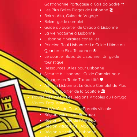
Gastronomie Portugaise à Cais do Sodré 🍴
Les Plus Belles Plages de Lisbonne 🏖️
Bairro Alto, Guide de Voyage
Belém guide complet
Guide du quartier de Chiado à Lisbonne
La vie nocturne à Lisbonne
Lisbonne Itinéraires conseillés
Príncipe Real Lisbonne : Le Guide Ultime du
Quartier le Plus Tendance 🌟
Le quartier Baixa de Lisbonne : Un guide
touristique
Ressources Utiles pour Lisbonne
Sécurité à Lisbonne : Guide Complet pour
Voyager en Toute Tranquillité 🛡️
Alfama Lisbonne : Le Guide Complet du Plus
Ancien Quartier de la Capitale 🏛️
Routes des Vins – Les Régions Viticoles du Portugal :
Visites, Dégustations
La Vallée du Douro : Paradis viticole
Région viticole de Bairrada
Région Viticole de l’Alentejo
Région viticole de l’Algarve
Région Viticole de Lisbonne