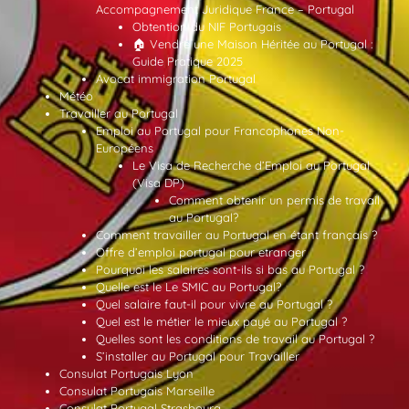
Accompagnement Juridique France – Portugal
Obtention du NIF Portugais
🏠 Vendre une Maison Héritée au Portugal :
Guide Pratique 2025
Avocat immigration Portugal
Météo
Travailler au Portugal
Emploi au Portugal pour Francophones Non-
Européens
Le Visa de Recherche d’Emploi au Portugal
(Visa DP)
Comment obtenir un permis de travail
au Portugal?
Comment travailler au Portugal en étant français ?
Offre d’emploi portugal pour etranger
Pourquoi les salaires sont-ils si bas au Portugal ?
Quelle est le Le SMIC au Portugal?
Quel salaire faut-il pour vivre au Portugal ?
Quel est le métier le mieux payé au Portugal ?
Quelles sont les conditions de travail au Portugal ?
S’installer au Portugal pour Travailler
Consulat Portugais Lyon
Consulat Portugais Marseille
Consulat Portugal Strasbourg