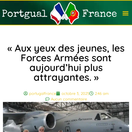
Travail
Nation
Avocat
Vivre
Immobi
Voyag
« Aux yeux des jeunes, les
Forces Armées sont
aujourd’hui plus
attrayantes. »
portugalfrance
octobre 3, 2025
2:46 am
Aucun commentaire