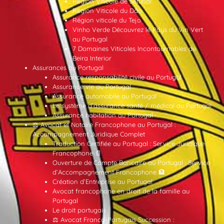
Région Viticole de Setúbal
Région Viticole du Dão
Région viticole du Tejo
Vinho Verde Découvrez le Pays du Vin Vert
au Portugal
7 Domaines Viticoles Incontournables de
Beira Interior
Assurances au Portugal
Assurance responsabilité civile au Portugal
Assurance vie au Portugal
Assurance automobile au Portugal
Le système d’assurance santé / médical au Portugal
Assurance habitation au Portugal
⚖️ Avocat et Notaire Francophone au Portugal :
Accompagnement Juridique Complet
Traduction Certifiée au Portugal : Service Juridique
Francophone 📄
Ouverture de Compte Bancaire au Portugal : Service
d’Accompagnement Francophone 🏦
Création d’Entreprise au Portugal
Avocat francophone en droit de la famille au
Portugal
Le droit portugais
⚖️ Avocat Franco-Portugais Succession :