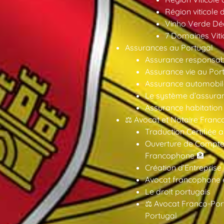
Région viticole 
Vinho Verde Déc
7 Domaines Vitic
Assurances au Portugal
Assurance responsabil
Assurance vie au Por
Assurance automobil
Le système d’assuran
Assurance habitation
⚖️ Avocat et Notaire Fra
Traduction Certifiée 
Ouverture de Compte
Francophone 🏦
Création d’Entreprise
Avocat francophone en
Le droit portugais
⚖️ Avocat Franco-Por
Portugal