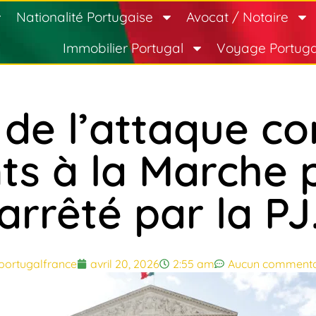
Nationalité Portugaise
Avocat / Notaire
Immobilier Portugal
Voyage Portuga
de l’attaque co
ts à la Marche 
arrêté par la PJ
portugalfrance
avril 20, 2026
2:55 am
Aucun commenta