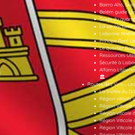
Bairro Alto, Gu
Belém guide co
Guide du quarti
La vie nocturne
Lisbonne Itinéra
Príncipe Real Li
Le quartier Baix
Ressources Util
Sécurité à Lisbo
Alfama Lisbonne
🏛️
Routes des Vins – Les
La Vallée du Dou
Région viticole 
Région Viticole 
Région viticole 
Région Viticole
Région Viticole
Région Viticole