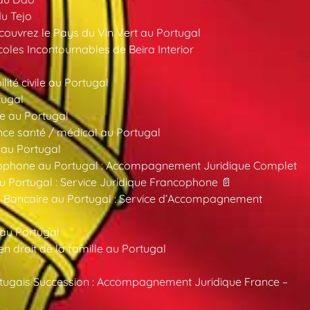
du Tejo
ouvrez le Pays du Vin Vert au Portugal
oles Incontournables de Beira Interior
ité civile au Portugal
tugal
e au Portugal
ce santé / médical au Portugal
 au Portugal
ncophone au Portugal : Accompagnement Juridique Complet
au Portugal : Service Juridique Francophone 📄
 Bancaire au Portugal : Service d’Accompagnement
 au Portugal
 droit de la famille au Portugal
tugais Succession : Accompagnement Juridique France –