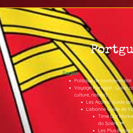
Pages
Politique de confidentialité
Voyage Portugal : Guide co
culture, nature)
Les Açores: Guide de
Lisbonne Guide de V
Time Out Market
do Sodré 🍴
Les Plus Belles 