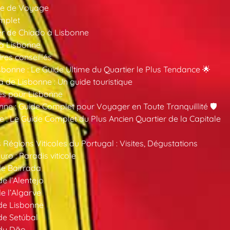
ide de Voyage
mplet
er de Chiado à Lisbonne
 à Lisbonne
ires conseillés
sbonne : Le Guide Ultime du Quartier le Plus Tendance 🌟
a de Lisbonne : Un guide touristique
es pour Lisbonne
nne : Guide Complet pour Voyager en Toute Tranquillité 🛡️
 : Le Guide Complet du Plus Ancien Quartier de la Capitale
 Régions Viticoles du Portugal : Visites, Dégustations
ro : Paradis viticole
de Bairrada
de l’Alentejo
de l’Algarve
 de Lisbonne
 de Setúbal
 du Dão