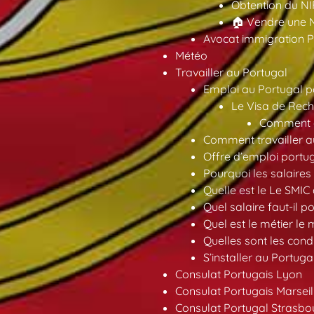
Obtention du NI
🏠 Vendre une M
Avocat immigration P
Météo
Travailler au Portugal
Emploi au Portugal 
Le Visa de Rech
Comment ob
Comment travailler au
Offre d’emploi portu
Pourquoi les salaires 
Quelle est le Le SMIC
Quel salaire faut-il p
Quel est le métier le
Quelles sont les condi
S’installer au Portuga
Consulat Portugais Lyon
Consulat Portugais Marseil
Consulat Portugal Strasbo