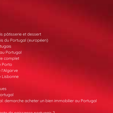
s pâtisserie et dessert
is du Portugal (européen)
tugais
au Portugal
de complet
e Porto
 l’Algarve
e Lisbonne
ques
ortugal
l: demarche acheter un bien immobilier au Portugal
cte de naissance portugais ?