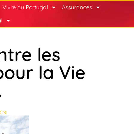
Vivre au Portugal
Assurances
l
ntre les
pour la Vie
.
ire