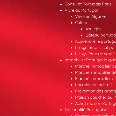
Consulat Portugais Paris
Vivre au Portugal
Vivre en Algarve
Culture
Azulejos
Gâteau portugai
Apprendre le portuga
Le système fiscal por
Le système de santé 
Immobilier Portugal le gui
Marché Immobilier d
Marché immobilier de
Marché Immobilier d
Location ou achat ?
Prévention des arna
Maison pas cher au P
Achat maison Portuga
Nationalité Portugaise
Comment obtenir un a