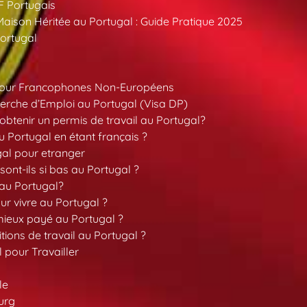
F Portugais
aison Héritée au Portugal : Guide Pratique 2025
ortugal
pour Francophones Non-Européens
erche d’Emploi au Portugal (Visa DP)
tenir un permis de travail au Portugal?
 Portugal en étant français ?
gal pour etranger
sont-ils si bas au Portugal ?
 au Portugal?
our vivre au Portugal ?
 mieux payé au Portugal ?
tions de travail au Portugal ?
l pour Travailler
le
urg