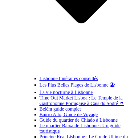
Lisbonne Itinéraires conseillés
Les Plus Belles Plages de Lisbonne 🏖️
La vie nocturne à Lisbonne
Time Out Market Lisboa : Le Temple de la
Gastronomie Portugaise à Cais do Sodré 🍴
Belém guide complet
Bairro Alto, Guide de Voyage
Guide du quartier de Chiado à Lisbonne
Le quartier Baixa de Lisbonne : Un guide
touristique
Príncipe Real Lisbonne : Le Guide Ultime du