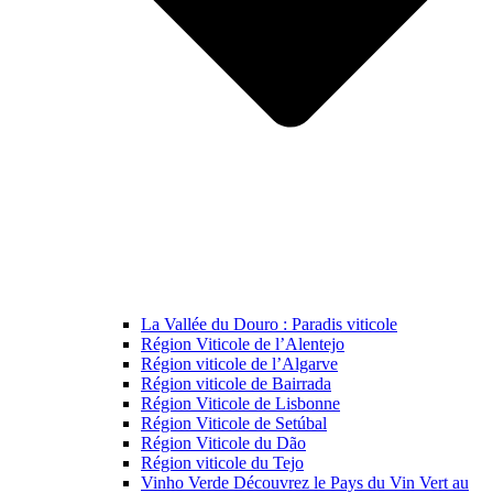
La Vallée du Douro : Paradis viticole
Région Viticole de l’Alentejo
Région viticole de l’Algarve
Région viticole de Bairrada
Région Viticole de Lisbonne
Région Viticole de Setúbal
Région Viticole du Dão
Région viticole du Tejo
Vinho Verde Découvrez le Pays du Vin Vert au