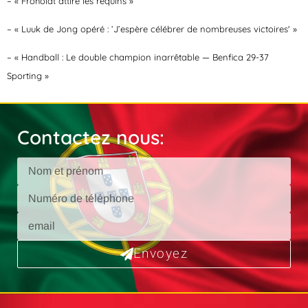
– « Froholdt attire les requins »
– « Luuk de Jong opéré : ‘J’espère célébrer de nombreuses victoires' »
– « Handball : Le double champion inarrêtable — Benfica 29-37
Sporting »
Contactez nous:
Envoyez