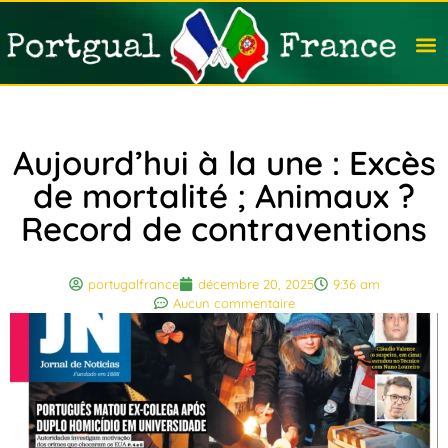
Travail
Nation
Avocat
Vivre
Immobi
Voyag
Aujourd’hui à la une : Excès
de mortalité ; Animaux ?
Record de contraventions
portugalfrance
décembre 20, 2025
9:36 am
Aucun commentaire