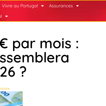
Vivre au Portugal
Assurances
l
€ par mois :
essemblera
026 ?
taire