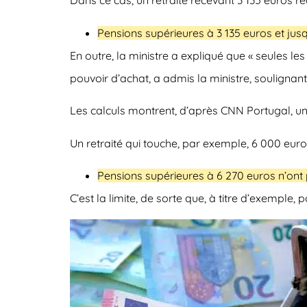
Dans ce cas, un
retraité recevant 3 135 euros r
Pensions supérieures à 3 135 euros et ju
En outre, la ministre a expliqué que « seules le
pouvoir d’achat, a admis la ministre, souligna
Les calculs montrent, d’après CNN Portugal,
un
Un retraité qui touche, par exemple, 6 000 eur
Pensions supérieures à 6 270 euros n’on
C’est la limite, de sorte que, à titre d’exemple