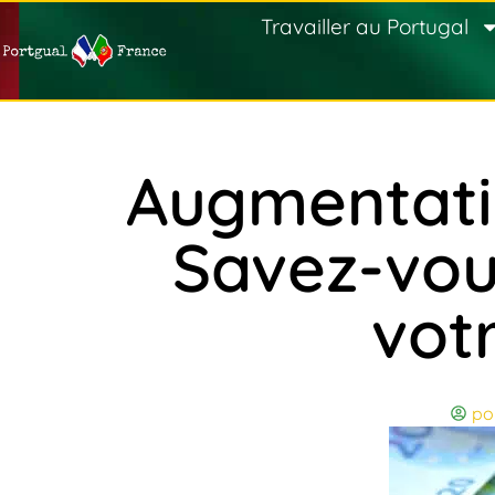
Travailler au Portugal
Augmentatio
Savez-vou
votr
po