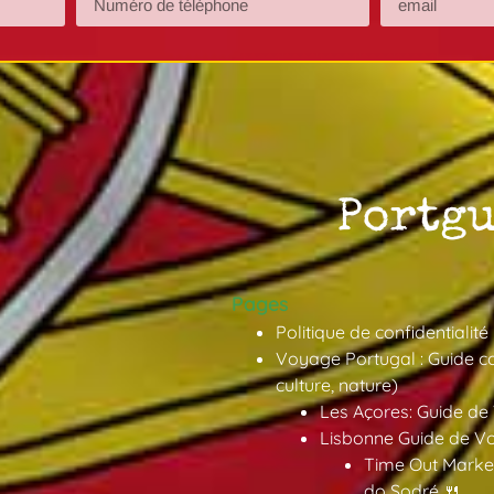
Pages
Politique de confidentialité
Voyage Portugal : Guide co
culture, nature)
Les Açores: Guide de
Lisbonne Guide de V
Time Out Market
do Sodré 🍴