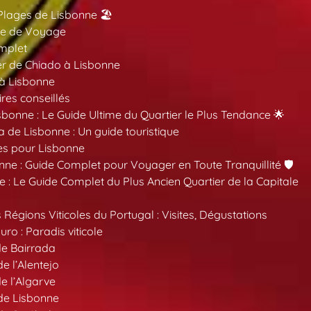
Plages de Lisbonne 🏖️
ide de Voyage
mplet
er de Chiado à Lisbonne
 à Lisbonne
ires conseillés
sbonne : Le Guide Ultime du Quartier le Plus Tendance 🌟
a de Lisbonne : Un guide touristique
es pour Lisbonne
nne : Guide Complet pour Voyager en Toute Tranquillité 🛡️
 : Le Guide Complet du Plus Ancien Quartier de la Capitale
 Régions Viticoles du Portugal : Visites, Dégustations
ro : Paradis viticole
de Bairrada
de l’Alentejo
de l’Algarve
 de Lisbonne