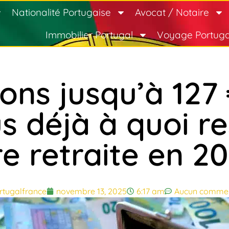
Nationalité Portugaise
Avocat / Notaire
Immobilier Portugal
Voyage Portuga
ns jusqu’à 127 
s déjà à quoi r
e retraite en 2
rtugalfrance
novembre 13, 2025
6:17 am
Aucun commen