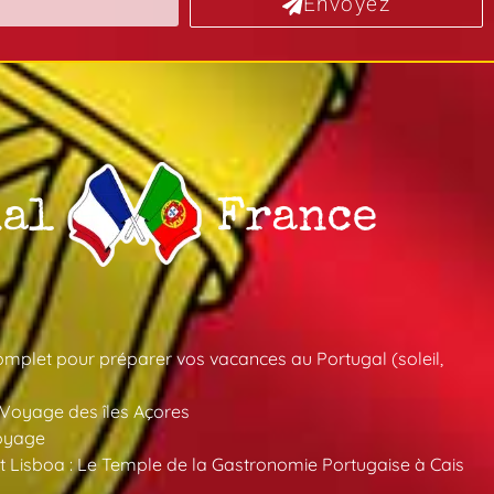
Envoyez
mplet pour préparer vos vacances au Portugal (soleil,
 Voyage des îles Açores
oyage
 Lisboa : Le Temple de la Gastronomie Portugaise à Cais