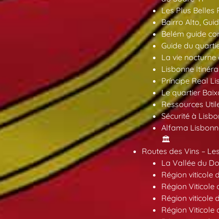
Les Plus Belles 
Bairro Alto, Gu
Belém guide co
Guide du quarti
La vie nocturne
Lisbonne Itinéra
Príncipe Real Li
Le quartier Baix
Ressources Util
Sécurité à Lisbo
Alfama Lisbonne
🏛️
Routes des Vins – Les
La Vallée du Dou
Région viticole 
Région Viticole 
Région viticole 
Région Viticole