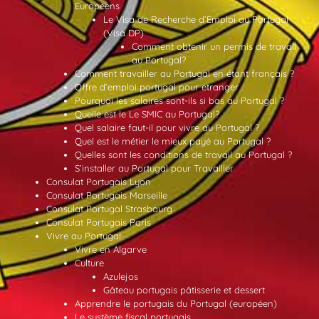
Européens
Le Visa de Recherche d’Emploi au Portugal
(Visa DP)
Comment obtenir un permis de travail
au Portugal?
Comment travailler au Portugal en étant français ?
Offre d’emploi portugal pour etranger
Pourquoi les salaires sont-ils si bas au Portugal ?
Quelle est le Le SMIC au Portugal?
Quel salaire faut-il pour vivre au Portugal ?
Quel est le métier le mieux payé au Portugal ?
Quelles sont les conditions de travail au Portugal ?
S’installer au Portugal pour Travailler
Consulat Portugais Lyon
Consulat Portugais Marseille
Consulat Portugal Strasbourg
Consulat Portugais Paris
Vivre au Portugal
Vivre en Algarve
Culture
Azulejos
Gâteau portugais pâtisserie et dessert
Apprendre le portugais du Portugal (européen)
Le système fiscal portugais