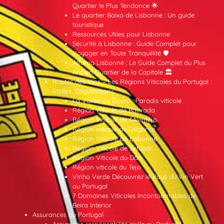
Quartier le Plus Tendance 🌟
Le quartier Baixa de Lisbonne : Un guide
touristique
Ressources Utiles pour Lisbonne
Sécurité à Lisbonne : Guide Complet pour
Voyager en Toute Tranquillité 🛡️
Alfama Lisbonne : Le Guide Complet du Plus
Ancien Quartier de la Capitale 🏛️
Routes des Vins – Les Régions Viticoles du Portugal :
Visites, Dégustations
La Vallée du Douro : Paradis viticole
Région viticole de Bairrada
Région Viticole de l’Alentejo
Région viticole de l’Algarve
Région Viticole de Lisbonne
Région Viticole de Setúbal
Région Viticole du Dão
Région viticole du Tejo
Vinho Verde Découvrez le Pays du Vin Vert
au Portugal
7 Domaines Viticoles Incontournables de
Beira Interior
Assurances au Portugal
Assurance responsabilité civile au Portugal