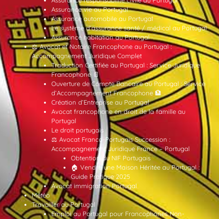
Assurance vie au Portugal
Assurance automobile au Portugal
Le système d’assurance santé / médical au Portugal
Assurance habitation au Portugal
⚖️ Avocat et Notaire Francophone au Portugal :
Accompagnement Juridique Complet
Traduction Certifiée au Portugal : Service Juridique
Francophone 📄
Ouverture de Compte Bancaire au Portugal : Service
d’Accompagnement Francophone 🏦
Création d’Entreprise au Portugal
Avocat francophone en droit de la famille au
Portugal
Le droit portugais
⚖️ Avocat Franco-Portugais Succession :
Accompagnement Juridique France – Portugal
Obtention du NIF Portugais
🏠 Vendre une Maison Héritée au Portugal :
Guide Pratique 2025
Avocat immigration Portugal
Météo
Travailler au Portugal
Emploi au Portugal pour Francophones Non-