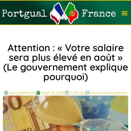
Travail
Nation
Avocat
Vivre
Immobi
Voyag
Attention : « Votre salaire
sera plus élevé en août »
(Le gouvernement explique
pourquoi)
portugalfrance
août 18, 2025
12:35 pm
Aucun commentaire