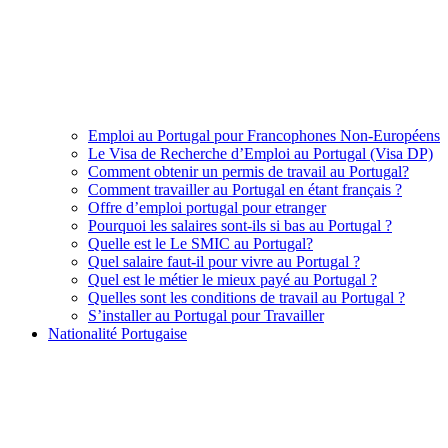
Emploi au Portugal pour Francophones Non-Européens
Le Visa de Recherche d’Emploi au Portugal (Visa DP)
Comment obtenir un permis de travail au Portugal?
Comment travailler au Portugal en étant français ?
Offre d’emploi portugal pour etranger
Pourquoi les salaires sont-ils si bas au Portugal ?
Quelle est le Le SMIC au Portugal?
Quel salaire faut-il pour vivre au Portugal ?
Quel est le métier le mieux payé au Portugal ?
Quelles sont les conditions de travail au Portugal ?
S’installer au Portugal pour Travailler
Nationalité Portugaise