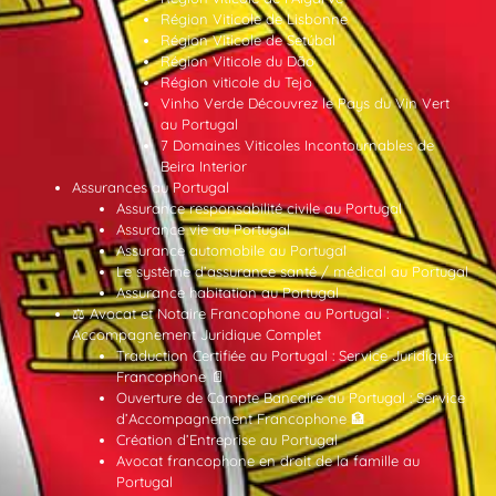
Région Viticole de Lisbonne
Région Viticole de Setúbal
Région Viticole du Dão
Région viticole du Tejo
Vinho Verde Découvrez le Pays du Vin Vert
au Portugal
7 Domaines Viticoles Incontournables de
Beira Interior
Assurances au Portugal
Assurance responsabilité civile au Portugal
Assurance vie au Portugal
Assurance automobile au Portugal
Le système d’assurance santé / médical au Portugal
Assurance habitation au Portugal
⚖️ Avocat et Notaire Francophone au Portugal :
Accompagnement Juridique Complet
Traduction Certifiée au Portugal : Service Juridique
Francophone 📄
Ouverture de Compte Bancaire au Portugal : Service
d’Accompagnement Francophone 🏦
Création d’Entreprise au Portugal
Avocat francophone en droit de la famille au
Portugal