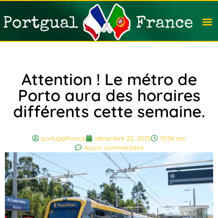
Travail
Nation
Avocat
Vivre
Immobi
Voyag
Attention ! Le métro de
Porto aura des horaires
différents cette semaine.
portugalfrance
décembre 22, 2025
10:56 am
Aucun commentaire