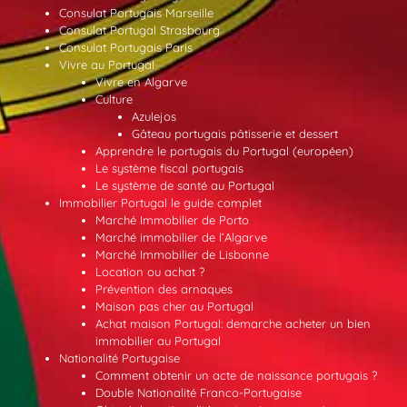
Consulat Portugais Marseille
Consulat Portugal Strasbourg
Consulat Portugais Paris
Vivre au Portugal
Vivre en Algarve
Culture
Azulejos
Gâteau portugais pâtisserie et dessert
Apprendre le portugais du Portugal (européen)
Le système fiscal portugais
Le système de santé au Portugal
Immobilier Portugal le guide complet
Marché Immobilier de Porto
Marché immobilier de l’Algarve
Marché Immobilier de Lisbonne
Location ou achat ?
Prévention des arnaques
Maison pas cher au Portugal
Achat maison Portugal: demarche acheter un bien
immobilier au Portugal
Nationalité Portugaise
Comment obtenir un acte de naissance portugais ?
Double Nationalité Franco-Portugaise