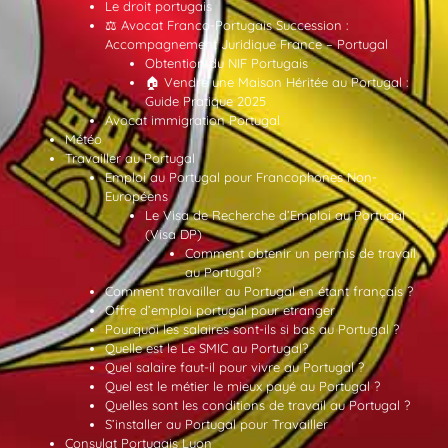
Le droit portugais
⚖️ Avocat Franco-Portugais Succession :
Accompagnement Juridique France – Portugal
Obtention du NIF Portugais
🏠 Vendre une Maison Héritée au Portugal :
Guide Pratique 2025
Avocat immigration Portugal
Météo
Travailler au Portugal
Emploi au Portugal pour Francophones Non-
Européens
Le Visa de Recherche d’Emploi au Portugal
(Visa DP)
Comment obtenir un permis de travail
au Portugal?
Comment travailler au Portugal en étant français ?
Offre d’emploi portugal pour etranger
Pourquoi les salaires sont-ils si bas au Portugal ?
Quelle est le Le SMIC au Portugal?
Quel salaire faut-il pour vivre au Portugal ?
Quel est le métier le mieux payé au Portugal ?
Quelles sont les conditions de travail au Portugal ?
S’installer au Portugal pour Travailler
Consulat Portugais Lyon