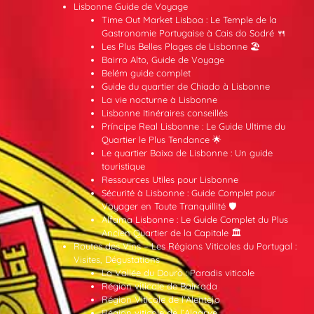
Lisbonne Guide de Voyage
Time Out Market Lisboa : Le Temple de la
Gastronomie Portugaise à Cais do Sodré 🍴
Les Plus Belles Plages de Lisbonne 🏖️
Bairro Alto, Guide de Voyage
Belém guide complet
Guide du quartier de Chiado à Lisbonne
La vie nocturne à Lisbonne
Lisbonne Itinéraires conseillés
Príncipe Real Lisbonne : Le Guide Ultime du
Quartier le Plus Tendance 🌟
Le quartier Baixa de Lisbonne : Un guide
touristique
Ressources Utiles pour Lisbonne
Sécurité à Lisbonne : Guide Complet pour
Voyager en Toute Tranquillité 🛡️
Alfama Lisbonne : Le Guide Complet du Plus
Ancien Quartier de la Capitale 🏛️
Routes des Vins – Les Régions Viticoles du Portugal :
Visites, Dégustations
La Vallée du Douro : Paradis viticole
Région viticole de Bairrada
Région Viticole de l’Alentejo
Région viticole de l’Algarve