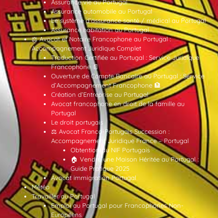
Assurance vie au Portugal
Assurance automobile au Portugal
Le système d’assurance santé / médical au Portugal
Assurance habitation au Portugal
⚖️ Avocat et Notaire Francophone au Portugal :
Accompagnement Juridique Complet
Traduction Certifiée au Portugal : Service Juridique
Francophone 📄
Ouverture de Compte Bancaire au Portugal : Service
d’Accompagnement Francophone 🏦
Création d’Entreprise au Portugal
Avocat francophone en droit de la famille au
Portugal
Le droit portugais
⚖️ Avocat Franco-Portugais Succession :
Accompagnement Juridique France – Portugal
Obtention du NIF Portugais
🏠 Vendre une Maison Héritée au Portugal :
Guide Pratique 2025
Avocat immigration Portugal
Météo
Travailler au Portugal
Emploi au Portugal pour Francophones Non-
Européens