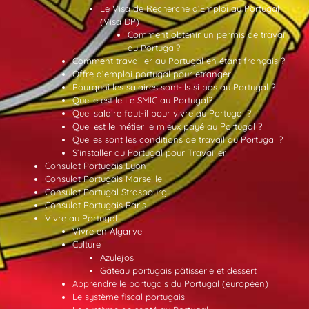
Le Visa de Recherche d’Emploi au Portugal
(Visa DP)
Comment obtenir un permis de travail
au Portugal?
Comment travailler au Portugal en étant français ?
Offre d’emploi portugal pour etranger
Pourquoi les salaires sont-ils si bas au Portugal ?
Quelle est le Le SMIC au Portugal?
Quel salaire faut-il pour vivre au Portugal ?
Quel est le métier le mieux payé au Portugal ?
Quelles sont les conditions de travail au Portugal ?
S’installer au Portugal pour Travailler
Consulat Portugais Lyon
Consulat Portugais Marseille
Consulat Portugal Strasbourg
Consulat Portugais Paris
Vivre au Portugal
Vivre en Algarve
Culture
Azulejos
Gâteau portugais pâtisserie et dessert
Apprendre le portugais du Portugal (européen)
Le système fiscal portugais