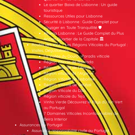
Le quartier Baixa de Lisbonne : Un guide
touristique
Ressources Utiles pour Lisbonne
Sécurité à Lisbonne : Guide Complet pour
Voyager en Toute Tranquillité 🛡️
Alfama Lisbonne : Le Guide Complet du Plus
Ancien Quartier de la Capitale 🏛️
Routes des Vins – Les Régions Viticoles du Portugal :
Visites, Dégustations
La Vallée du Douro : Paradis viticole
Région viticole de Bairrada
Région Viticole de l’Alentejo
Région viticole de l’Algarve
Région Viticole de Lisbonne
Région Viticole de Setúbal
Région Viticole du Dão
Région viticole du Tejo
Vinho Verde Découvrez le Pays du Vin Vert
au Portugal
7 Domaines Viticoles Incontournables de
Beira Interior
Assurances au Portugal
Assurance responsabilité civile au Portugal