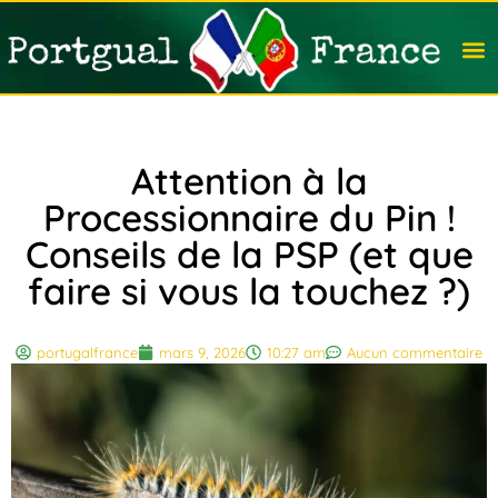
Travail
Nation
Avocat
Vivre
Immobi
Voyag
Attention à la
Processionnaire du Pin !
Conseils de la PSP (et que
faire si vous la touchez ?)
portugalfrance
mars 9, 2026
10:27 am
Aucun commentaire