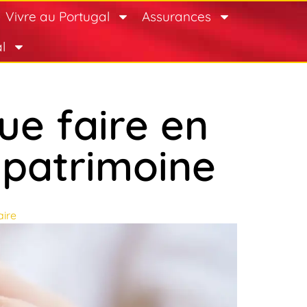
Vivre au Portugal
Assurances
l
ue faire en
patrimoine
ire