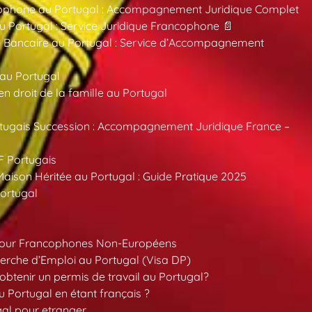
ncophone au Portugal : Accompagnement Juridique Complet
au Portugal : Service Juridique Francophone 📄
 Bancaire au Portugal : Service d’Accompagnement
 au Portugal
 droit de la famille au Portugal
tugais Succession : Accompagnement Juridique France –
F Portugais
aison Héritée au Portugal : Guide Pratique 2025
ortugal
pour Francophones Non-Européens
erche d’Emploi au Portugal (Visa DP)
tenir un permis de travail au Portugal?
 Portugal en étant français ?
gal pour etranger