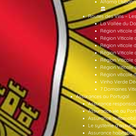
Alfama Lisbonne
🏛️
Routes des Vins – Les
La Vallée du Dou
Région viticole 
Région Viticole 
Région viticole 
Région Viticole
Région Viticole
Région Viticole
Région viticole 
Vinho Verde Déc
7 Domaines Vitic
Assurances au Portugal
Assurance responsabil
Assurance vie au Por
Assurance automobil
Le système d’assuran
Assurance habitation