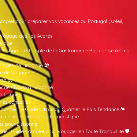
mplet pour préparer vos vacances au Portugal (soleil,
 Voyage des îles Açores
oyage
 Lisboa : Le Temple de la Gastronomie Portugaise à Cais
Plages de Lisbonne 🏖️
ide de Voyage
mplet
er de Chiado à Lisbonne
 à Lisbonne
ires conseillés
sbonne : Le Guide Ultime du Quartier le Plus Tendance 🌟
a de Lisbonne : Un guide touristique
es pour Lisbonne
nne : Guide Complet pour Voyager en Toute Tranquillité 🛡️