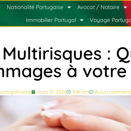
Nationalité Portugaise
Avocat / Notaire
Immobilier Portugal
Voyage Portuga
Multirisques : Q
mmages à votre 
portugalfrance
mars 21, 2026
9:46 am
Aucun commenta