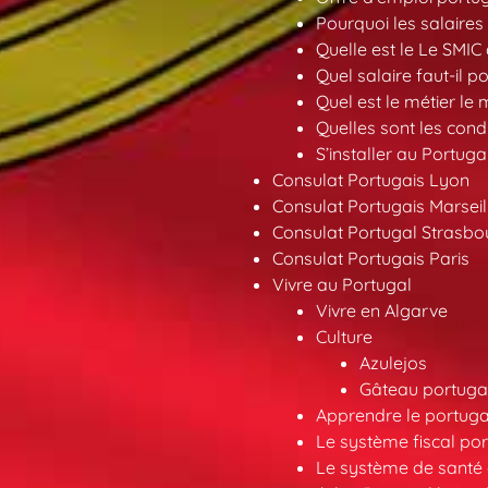
Pourquoi les salaires 
Quelle est le Le SMIC
Quel salaire faut-il p
Quel est le métier le
Quelles sont les condi
S’installer au Portuga
Consulat Portugais Lyon
Consulat Portugais Marseil
Consulat Portugal Strasbo
Consulat Portugais Paris
Vivre au Portugal
Vivre en Algarve
Culture
Azulejos
Gâteau portugai
Apprendre le portuga
Le système fiscal por
Le système de santé 