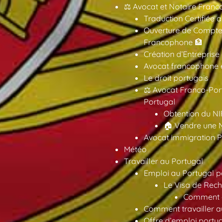
⚖️ Avocat et Notaire Fra
Traduction Certifiée 
Ouverture de Compte
Francophone 🏦
Création d’Entreprise
Avocat francophone en
Le droit portugais
⚖️ Avocat Franco-Por
Portugal
Obtention du NI
🏠 Vendre une M
Avocat immigration P
Météo
Travailler au Portugal
Emploi au Portugal 
Le Visa de Rech
Comment ob
Comment travailler au
Offre d’emploi portu