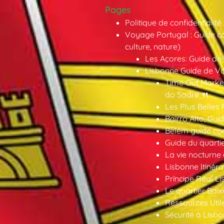
Pages
Politique de confidentialité
Voyage Portugal : Guide co
culture, nature)
Les Açores: Guide de
Lisbonne Guide de V
Time Out Market
do Sodré 🍴
Les Plus Belles 
Bairro Alto, Gu
Belém guide co
Guide du quarti
La vie nocturne
Lisbonne Itinéra
Príncipe Real Li
Le quartier Baix
Ressources Util
Sécurité à Lisbo