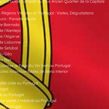
 : Le Guide Complet du Plus Ancien Quartier de la Capitale
 Régions Viticoles du Portugal : Visites, Dégustations
ro : Paradis viticole
de Bairrada
de l’Alentejo
de l’Algarve
 de Lisbonne
 de Setúbal
 du Dão
du Tejo
ouvrez le Pays du Vin Vert au Portugal
oles Incontournables de Beira Interior
ité civile au Portugal
tugal
e au Portugal
ce santé / médical au Portugal
 au Portugal