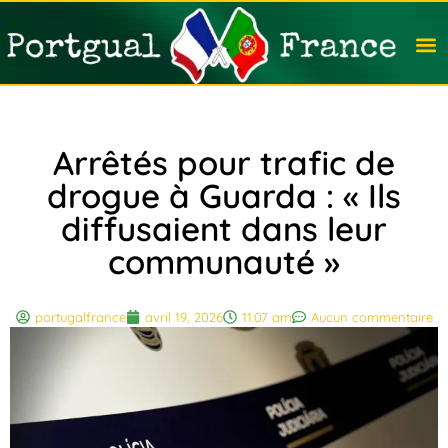
Travail
Nation
Avocat
Vivre
Immobi
Voyag
Arrêtés pour trafic de
drogue à Guarda : « Ils
diffusaient dans leur
communauté »
portugalfrance
avril 19, 2026
11:07 am
Aucun commentaire