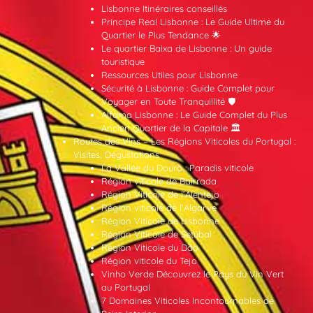
Lisbonne Itinéraires conseillés
Príncipe Real Lisbonne : Le Guide Ultime du
Quartier le Plus Tendance 🌟
Le quartier Baixa de Lisbonne : Un guide
touristique
Ressources Utiles pour Lisbonne
Sécurité à Lisbonne : Guide Complet pour
Voyager en Toute Tranquillité 🛡️
Alfama Lisbonne : Le Guide Complet du Plus
Ancien Quartier de la Capitale 🏛️
Routes des Vins – Les Régions Viticoles du Portugal :
Visites, Dégustations
La Vallée du Douro : Paradis viticole
Région viticole de Bairrada
Région Viticole de l’Alentejo
Région viticole de l’Algarve
Région Viticole de Lisbonne
Région Viticole de Setúbal
Région Viticole du Dão
Région viticole du Tejo
Vinho Verde Découvrez le Pays du Vin Vert
au Portugal
7 Domaines Viticoles Incontournables de