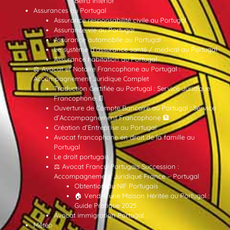
Beira Interior
Assurances au Portugal
Assurance responsabilité civile au Portugal
Assurance vie au Portugal
Assurance automobile au Portugal
Le système d’assurance santé / médical au Portugal
Assurance habitation au Portugal
⚖️ Avocat et Notaire Francophone au Portugal :
Accompagnement Juridique Complet
Traduction Certifiée au Portugal : Service Juridique
Francophone 📄
Ouverture de Compte Bancaire au Portugal : Service
d’Accompagnement Francophone 🏦
Création d’Entreprise au Portugal
Avocat francophone en droit de la famille au
Portugal
Le droit portugais
⚖️ Avocat Franco-Portugais Succession :
Accompagnement Juridique France – Portugal
Obtention du NIF Portugais
🏠 Vendre une Maison Héritée au Portugal :
Guide Pratique 2025
Avocat immigration Portugal
Météo