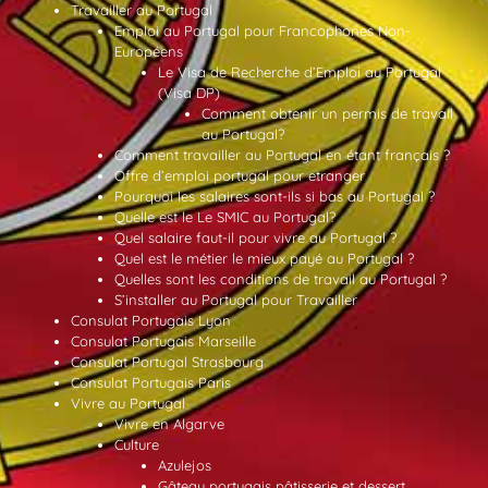
Travailler au Portugal
Emploi au Portugal pour Francophones Non-
Européens
Le Visa de Recherche d’Emploi au Portugal
(Visa DP)
Comment obtenir un permis de travail
au Portugal?
Comment travailler au Portugal en étant français ?
Offre d’emploi portugal pour etranger
Pourquoi les salaires sont-ils si bas au Portugal ?
Quelle est le Le SMIC au Portugal?
Quel salaire faut-il pour vivre au Portugal ?
Quel est le métier le mieux payé au Portugal ?
Quelles sont les conditions de travail au Portugal ?
S’installer au Portugal pour Travailler
Consulat Portugais Lyon
Consulat Portugais Marseille
Consulat Portugal Strasbourg
Consulat Portugais Paris
Vivre au Portugal
Vivre en Algarve
Culture
Azulejos
Gâteau portugais pâtisserie et dessert