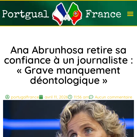
Travail
Nation
Avocat
Vivre
Immobi
Voyag
Ana Abrunhosa retire sa
confiance à un journaliste :
« Grave manquement
déontologique »
portugalfrance
avril 11, 2026
11:56 am
Aucun commentaire