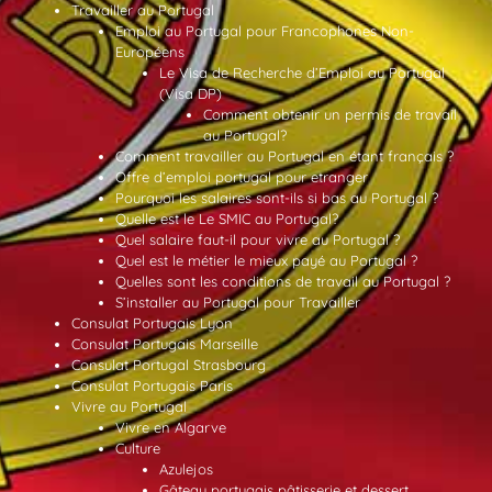
Travailler au Portugal
Emploi au Portugal pour Francophones Non-
Européens
Le Visa de Recherche d’Emploi au Portugal
(Visa DP)
Comment obtenir un permis de travail
au Portugal?
Comment travailler au Portugal en étant français ?
Offre d’emploi portugal pour etranger
Pourquoi les salaires sont-ils si bas au Portugal ?
Quelle est le Le SMIC au Portugal?
Quel salaire faut-il pour vivre au Portugal ?
Quel est le métier le mieux payé au Portugal ?
Quelles sont les conditions de travail au Portugal ?
S’installer au Portugal pour Travailler
Consulat Portugais Lyon
Consulat Portugais Marseille
Consulat Portugal Strasbourg
Consulat Portugais Paris
Vivre au Portugal
Vivre en Algarve
Culture
Azulejos
Gâteau portugais pâtisserie et dessert