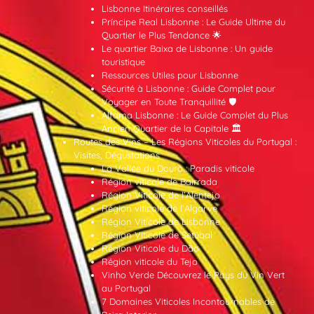
Lisbonne Itinéraires conseillés
Príncipe Real Lisbonne : Le Guide Ultime du
Quartier le Plus Tendance 🌟
Le quartier Baixa de Lisbonne : Un guide
touristique
Ressources Utiles pour Lisbonne
Sécurité à Lisbonne : Guide Complet pour
Voyager en Toute Tranquillité 🛡️
Alfama Lisbonne : Le Guide Complet du Plus
Ancien Quartier de la Capitale 🏛️
Routes des Vins – Les Régions Viticoles du Portugal :
Visites, Dégustations
La Vallée du Douro : Paradis viticole
Région viticole de Bairrada
Région Viticole de l’Alentejo
Région viticole de l’Algarve
Région Viticole de Lisbonne
Région Viticole de Setúbal
Région Viticole du Dão
Région viticole du Tejo
Vinho Verde Découvrez le Pays du Vin Vert
au Portugal
7 Domaines Viticoles Incontournables de