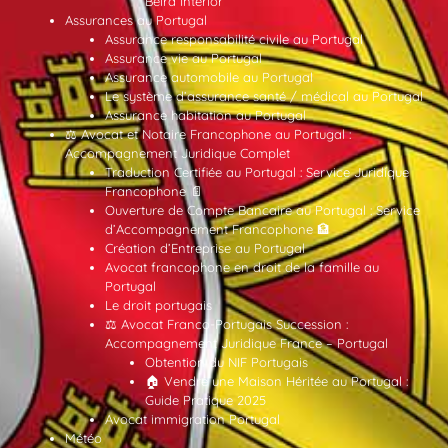
Beira Interior
Assurances au Portugal
Assurance responsabilité civile au Portugal
Assurance vie au Portugal
Assurance automobile au Portugal
Le système d’assurance santé / médical au Portugal
Assurance habitation au Portugal
⚖️ Avocat et Notaire Francophone au Portugal :
Accompagnement Juridique Complet
Traduction Certifiée au Portugal : Service Juridique
Francophone 📄
Ouverture de Compte Bancaire au Portugal : Service
d’Accompagnement Francophone 🏦
Création d’Entreprise au Portugal
Avocat francophone en droit de la famille au
Portugal
Le droit portugais
⚖️ Avocat Franco-Portugais Succession :
Accompagnement Juridique France – Portugal
Obtention du NIF Portugais
🏠 Vendre une Maison Héritée au Portugal :
Guide Pratique 2025
Avocat immigration Portugal
Météo