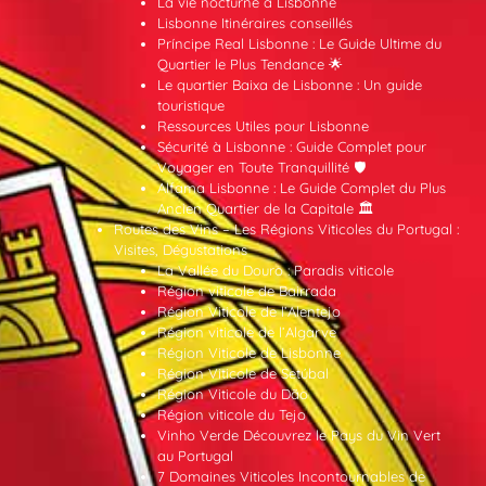
La vie nocturne à Lisbonne
Lisbonne Itinéraires conseillés
Príncipe Real Lisbonne : Le Guide Ultime du
Quartier le Plus Tendance 🌟
Le quartier Baixa de Lisbonne : Un guide
touristique
Ressources Utiles pour Lisbonne
Sécurité à Lisbonne : Guide Complet pour
Voyager en Toute Tranquillité 🛡️
Alfama Lisbonne : Le Guide Complet du Plus
Ancien Quartier de la Capitale 🏛️
Routes des Vins – Les Régions Viticoles du Portugal :
Visites, Dégustations
La Vallée du Douro : Paradis viticole
Région viticole de Bairrada
Région Viticole de l’Alentejo
Région viticole de l’Algarve
Région Viticole de Lisbonne
Région Viticole de Setúbal
Région Viticole du Dão
Région viticole du Tejo
Vinho Verde Découvrez le Pays du Vin Vert
au Portugal
7 Domaines Viticoles Incontournables de