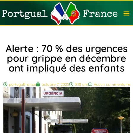
Travail
Nation
Avocat
Vivre
Immobi
Voyag
Alerte : 70 % des urgences
pour grippe en décembre
ont impliqué des enfants
portugalfrance
octobre 7, 2025
3:18 am
Aucun commentaire