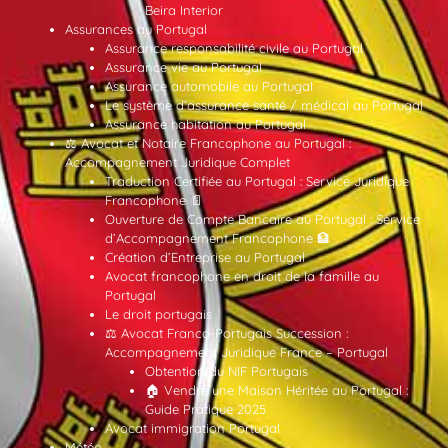
Beira Interior
Assurances au Portugal
Assurance responsabilité civile au Portugal
Assurance vie au Portugal
Assurance automobile au Portugal
Le système d’assurance santé / médical au Portugal
Assurance habitation au Portugal
⚖️ Avocat et Notaire Francophone au Portugal :
Accompagnement Juridique Complet
Traduction Certifiée au Portugal : Service Juridique
Francophone 📄
Ouverture de Compte Bancaire au Portugal : Service
d’Accompagnement Francophone 🏦
Création d’Entreprise au Portugal
Avocat francophone en droit de la famille au
Portugal
Le droit portugais
⚖️ Avocat Franco-Portugais Succession :
Accompagnement Juridique France – Portugal
Obtention du NIF Portugais
🏠 Vendre une Maison Héritée au Portugal :
Guide Pratique 2025
Avocat immigration Portugal
Météo