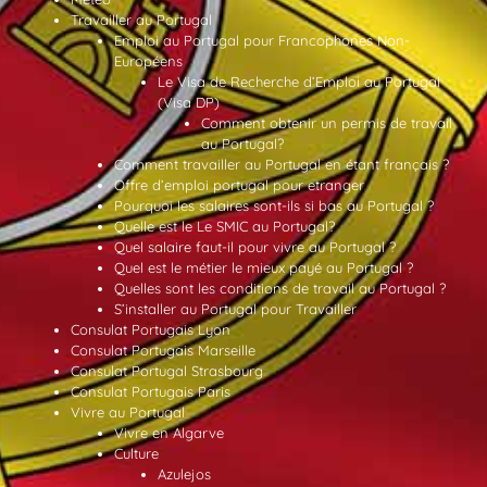
Travailler au Portugal
Emploi au Portugal pour Francophones Non-
Européens
Le Visa de Recherche d’Emploi au Portugal
(Visa DP)
Comment obtenir un permis de travail
au Portugal?
Comment travailler au Portugal en étant français ?
Offre d’emploi portugal pour etranger
Pourquoi les salaires sont-ils si bas au Portugal ?
Quelle est le Le SMIC au Portugal?
Quel salaire faut-il pour vivre au Portugal ?
Quel est le métier le mieux payé au Portugal ?
Quelles sont les conditions de travail au Portugal ?
S’installer au Portugal pour Travailler
Consulat Portugais Lyon
Consulat Portugais Marseille
Consulat Portugal Strasbourg
Consulat Portugais Paris
Vivre au Portugal
Vivre en Algarve
Culture
Azulejos