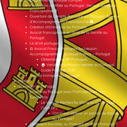
Accompagnement Juridique Complet
Traduction Certifiée au Portugal : Service Juridique
Francophone 📄
Ouverture de Compte Bancaire au Portugal : Service
d’Accompagnement Francophone 🏦
Création d’Entreprise au Portugal
Avocat francophone en droit de la famille au
Portugal
Le droit portugais
⚖️ Avocat Franco-Portugais Succession :
Accompagnement Juridique France – Portugal
Obtention du NIF Portugais
🏠 Vendre une Maison Héritée au Portugal :
Guide Pratique 2025
Avocat immigration Portugal
Météo
Travailler au Portugal
Emploi au Portugal pour Francophones Non-
Européens
Le Visa de Recherche d’Emploi au Portugal
(Visa DP)
Comment obtenir un permis de travail
au Portugal?
Comment travailler au Portugal en étant français ?