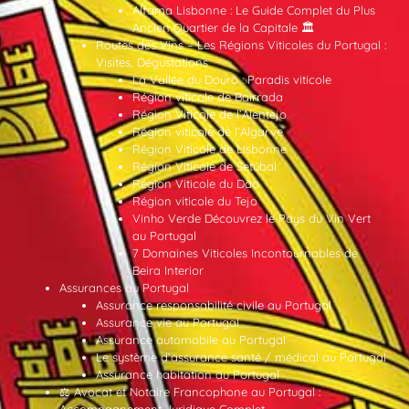
Alfama Lisbonne : Le Guide Complet du Plus
Ancien Quartier de la Capitale 🏛️
Routes des Vins – Les Régions Viticoles du Portugal :
Visites, Dégustations
La Vallée du Douro : Paradis viticole
Région viticole de Bairrada
Région Viticole de l’Alentejo
Région viticole de l’Algarve
Région Viticole de Lisbonne
Région Viticole de Setúbal
Région Viticole du Dão
Région viticole du Tejo
Vinho Verde Découvrez le Pays du Vin Vert
au Portugal
7 Domaines Viticoles Incontournables de
Beira Interior
Assurances au Portugal
Assurance responsabilité civile au Portugal
Assurance vie au Portugal
Assurance automobile au Portugal
Le système d’assurance santé / médical au Portugal
Assurance habitation au Portugal
⚖️ Avocat et Notaire Francophone au Portugal :