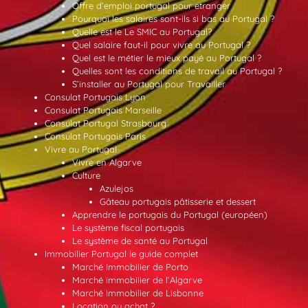
Offre d’emploi portugal pour etranger
Pourquoi les salaires sont-ils si bas au Portugal ?
Quelle est le Le SMIC au Portugal?
Quel salaire faut-il pour vivre au Portugal ?
Quel est le métier le mieux payé au Portugal ?
Quelles sont les conditions de travail au Portugal ?
S’installer au Portugal pour Travailler
Consulat Portugais Lyon
Consulat Portugais Marseille
Consulat Portugal Strasbourg
Consulat Portugais Paris
Vivre au Portugal
Vivre en Algarve
Culture
Azulejos
Gâteau portugais pâtisserie et dessert
Apprendre le portugais du Portugal (européen)
Le système fiscal portugais
Le système de santé au Portugal
Immobilier Portugal le guide complet
Marché Immobilier de Porto
Marché immobilier de l’Algarve
Marché Immobilier de Lisbonne
Location ou achat ?