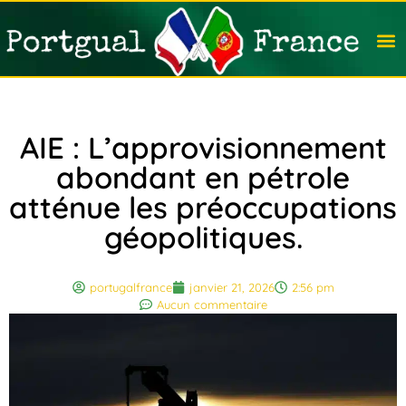
Travail
Nation
Avocat
Vivre
Immobi
Voyag
AIE : L’approvisionnement
abondant en pétrole
atténue les préoccupations
géopolitiques.
portugalfrance
janvier 21, 2026
2:56 pm
Aucun commentaire