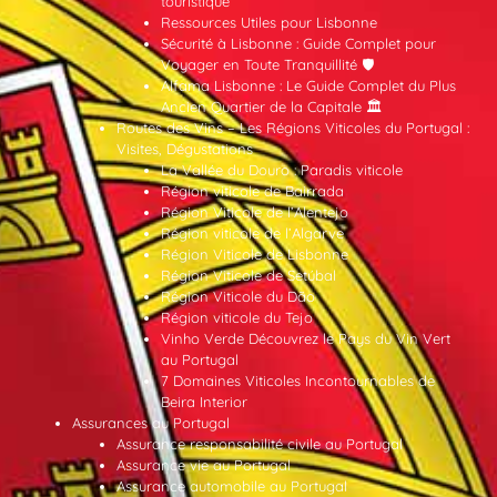
touristique
Ressources Utiles pour Lisbonne
Sécurité à Lisbonne : Guide Complet pour
Voyager en Toute Tranquillité 🛡️
Alfama Lisbonne : Le Guide Complet du Plus
Ancien Quartier de la Capitale 🏛️
Routes des Vins – Les Régions Viticoles du Portugal :
Visites, Dégustations
La Vallée du Douro : Paradis viticole
Région viticole de Bairrada
Région Viticole de l’Alentejo
Région viticole de l’Algarve
Région Viticole de Lisbonne
Région Viticole de Setúbal
Région Viticole du Dão
Région viticole du Tejo
Vinho Verde Découvrez le Pays du Vin Vert
au Portugal
7 Domaines Viticoles Incontournables de
Beira Interior
Assurances au Portugal
Assurance responsabilité civile au Portugal
Assurance vie au Portugal
Assurance automobile au Portugal