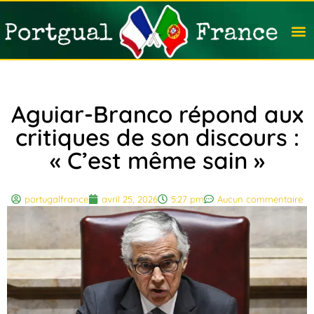
Travail
Nation
Avocat
Vivre
Immobi
Voyag
Aguiar-Branco répond aux
critiques de son discours :
« C’est même sain »
portugalfrance
avril 25, 2026
5:27 pm
Aucun commentaire