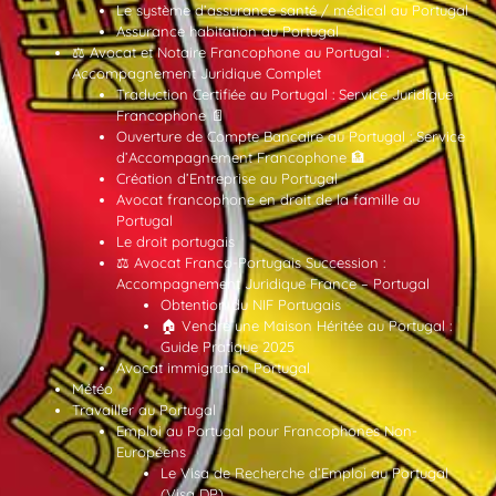
Le système d’assurance santé / médical au Portugal
Assurance habitation au Portugal
⚖️ Avocat et Notaire Francophone au Portugal :
Accompagnement Juridique Complet
Traduction Certifiée au Portugal : Service Juridique
Francophone 📄
Ouverture de Compte Bancaire au Portugal : Service
d’Accompagnement Francophone 🏦
Création d’Entreprise au Portugal
Avocat francophone en droit de la famille au
Portugal
Le droit portugais
⚖️ Avocat Franco-Portugais Succession :
Accompagnement Juridique France – Portugal
Obtention du NIF Portugais
🏠 Vendre une Maison Héritée au Portugal :
Guide Pratique 2025
Avocat immigration Portugal
Météo
Travailler au Portugal
Emploi au Portugal pour Francophones Non-
Européens
Le Visa de Recherche d’Emploi au Portugal
(Visa DP)