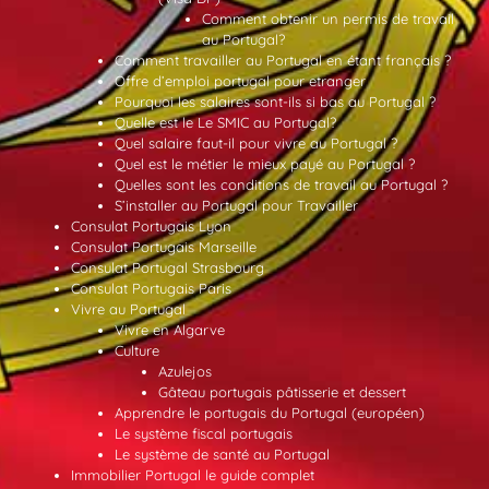
Comment obtenir un permis de travail
au Portugal?
Comment travailler au Portugal en étant français ?
Offre d’emploi portugal pour etranger
Pourquoi les salaires sont-ils si bas au Portugal ?
Quelle est le Le SMIC au Portugal?
Quel salaire faut-il pour vivre au Portugal ?
Quel est le métier le mieux payé au Portugal ?
Quelles sont les conditions de travail au Portugal ?
S’installer au Portugal pour Travailler
Consulat Portugais Lyon
Consulat Portugais Marseille
Consulat Portugal Strasbourg
Consulat Portugais Paris
Vivre au Portugal
Vivre en Algarve
Culture
Azulejos
Gâteau portugais pâtisserie et dessert
Apprendre le portugais du Portugal (européen)
Le système fiscal portugais
Le système de santé au Portugal
Immobilier Portugal le guide complet