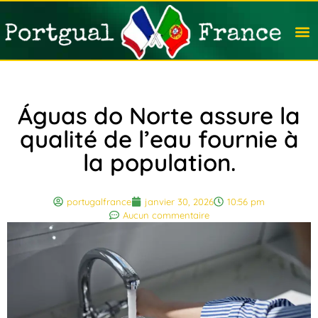
Travail
Nation
Avocat
Vivre
Immobi
Voyag
Águas do Norte assure la
qualité de l’eau fournie à
la population.
portugalfrance
janvier 30, 2026
10:56 pm
Aucun commentaire