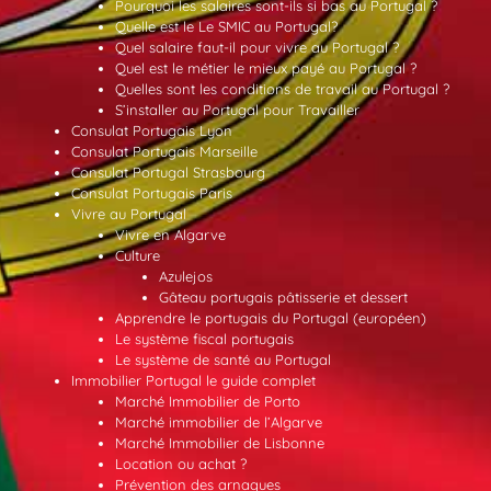
Pourquoi les salaires sont-ils si bas au Portugal ?
Quelle est le Le SMIC au Portugal?
Quel salaire faut-il pour vivre au Portugal ?
Quel est le métier le mieux payé au Portugal ?
Quelles sont les conditions de travail au Portugal ?
S’installer au Portugal pour Travailler
Consulat Portugais Lyon
Consulat Portugais Marseille
Consulat Portugal Strasbourg
Consulat Portugais Paris
Vivre au Portugal
Vivre en Algarve
Culture
Azulejos
Gâteau portugais pâtisserie et dessert
Apprendre le portugais du Portugal (européen)
Le système fiscal portugais
Le système de santé au Portugal
Immobilier Portugal le guide complet
Marché Immobilier de Porto
Marché immobilier de l’Algarve
Marché Immobilier de Lisbonne
Location ou achat ?
Prévention des arnaques