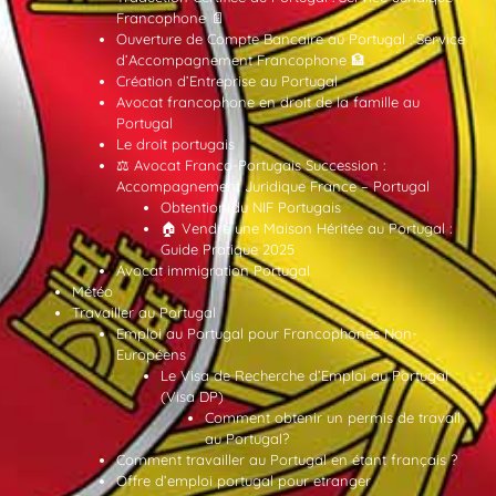
Francophone 📄
Ouverture de Compte Bancaire au Portugal : Service
d’Accompagnement Francophone 🏦
Création d’Entreprise au Portugal
Avocat francophone en droit de la famille au
Portugal
Le droit portugais
⚖️ Avocat Franco-Portugais Succession :
Accompagnement Juridique France – Portugal
Obtention du NIF Portugais
🏠 Vendre une Maison Héritée au Portugal :
Guide Pratique 2025
Avocat immigration Portugal
Météo
Travailler au Portugal
Emploi au Portugal pour Francophones Non-
Européens
Le Visa de Recherche d’Emploi au Portugal
(Visa DP)
Comment obtenir un permis de travail
au Portugal?
Comment travailler au Portugal en étant français ?
Offre d’emploi portugal pour etranger