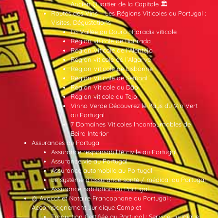
Ancien Quartier de la Capitale 🏛️
Routes des Vins – Les Régions Viticoles du Portugal :
Visites, Dégustations
La Vallée du Douro : Paradis viticole
Région viticole de Bairrada
Région Viticole de l’Alentejo
Région viticole de l’Algarve
Région Viticole de Lisbonne
Région Viticole de Setúbal
Région Viticole du Dão
Région viticole du Tejo
Vinho Verde Découvrez le Pays du Vin Vert
au Portugal
7 Domaines Viticoles Incontournables de
Beira Interior
Assurances au Portugal
Assurance responsabilité civile au Portugal
Assurance vie au Portugal
Assurance automobile au Portugal
Le système d’assurance santé / médical au Portugal
Assurance habitation au Portugal
⚖️ Avocat et Notaire Francophone au Portugal :
Accompagnement Juridique Complet
Traduction Certifiée au Portugal : Service Juridique