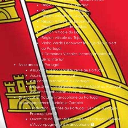
Région viticole de Bairrada
Région Viticole de l’Alentejo
Région viticole de l’Algarve
Région Viticole de Lisbonne
Région Viticole de Setúbal
Région Viticole du Dão
Région viticole du Tejo
Vinho Verde Découvrez le Pays du Vin Vert
au Portugal
7 Domaines Viticoles Incontournables de
Beira Interior
Assurances au Portugal
Assurance responsabilité civile au Portugal
Assurance vie au Portugal
Assurance automobile au Portugal
Le système d’assurance santé / médical au Portugal
Assurance habitation au Portugal
⚖️ Avocat et Notaire Francophone au Portugal :
Accompagnement Juridique Complet
Traduction Certifiée au Portugal : Service Juridique
Francophone 📄
Ouverture de Compte Bancaire au Portugal : Service
d’Accompagnement Francophone 🏦