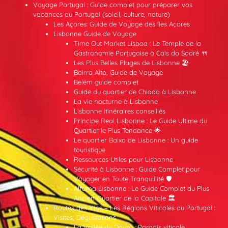
Voyage Portugal : Guide complet pour préparer vos
vacances au Portugal (soleil, culture, nature)
Les Açores: Guide de Voyage des îles Açores
Lisbonne Guide de Voyage
Time Out Market Lisboa : Le Temple de la
Gastronomie Portugaise à Cais do Sodré 🍴
Les Plus Belles Plages de Lisbonne 🏖️
Bairro Alto, Guide de Voyage
Belém guide complet
Guide du quartier de Chiado à Lisbonne
La vie nocturne à Lisbonne
Lisbonne Itinéraires conseillés
Príncipe Real Lisbonne : Le Guide Ultime du
Quartier le Plus Tendance 🌟
Le quartier Baixa de Lisbonne : Un guide
touristique
Ressources Utiles pour Lisbonne
Sécurité à Lisbonne : Guide Complet pour
Voyager en Toute Tranquillité 🛡️
Alfama Lisbonne : Le Guide Complet du Plus
Ancien Quartier de la Capitale 🏛️
Routes des Vins – Les Régions Viticoles du Portugal :
Visites, Dégustations
La Vallée du Douro : Paradis viticole