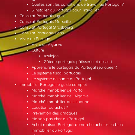
Quelles sont les conditions de travail au Portugal ?
S’installer au Portugal pour Travailler
Consulat Portugais Lyon
Consulat Portugais Marseille
Consulat Portugal Strasbourg
Consulat Portugais Paris
Vivre au Portugal
Vivre en Algarve
Culture
Azulejos
Gâteau portugais pâtisserie et dessert
Apprendre le portugais du Portugal (européen)
Le système fiscal portugais
Le système de santé au Portugal
Immobilier Portugal le guide complet
Marché Immobilier de Porto
Marché immobilier de l’Algarve
Marché Immobilier de Lisbonne
Location ou achat ?
Prévention des arnaques
Maison pas cher au Portugal
Achat maison Portugal: demarche acheter un bien
immobilier au Portugal