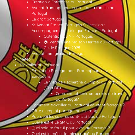
Création d’Entreprise au Portugal
Avocat francophone en droit de la famille au
Portugal
Le droit portugais
⚖️ Avocat Franco-Portugais Succession :
Accompagnement Juridique France – Portugal
Obtention du NIF Portugais
🏠 Vendre une Maison Héritée au Portugal :
Guide Pratique 2025
Avocat immigration Portugal
Météo
Travailler au Portugal
Emploi au Portugal pour Francophones Non-
Européens
Le Visa de Recherche d’Emploi au Portugal
(Visa DP)
Comment obtenir un permis de travail
au Portugal?
Comment travailler au Portugal en étant français ?
Offre d’emploi portugal pour etranger
Pourquoi les salaires sont-ils si bas au Portugal ?
Quelle est le Le SMIC au Portugal?
Quel salaire faut-il pour vivre au Portugal ?
Quel est le métier le mieux payé au Portugal ?