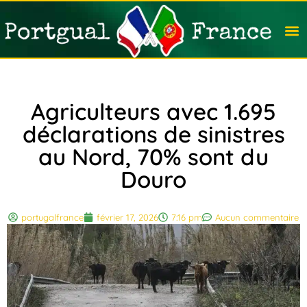
Travail
Nation
Avocat
Vivre
Immobi
Voyag
Agriculteurs avec 1.695
déclarations de sinistres
au Nord, 70% sont du
Douro
portugalfrance
février 17, 2026
7:16 pm
Aucun commentaire