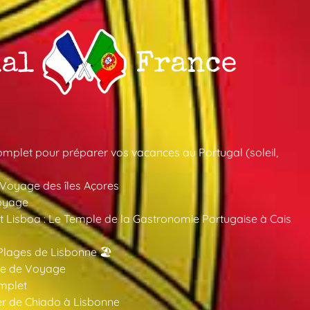
mplet pour préparer vos vacances au Portugal (soleil,
 Voyage des îles Açores
oyage
 Lisboa : Le Temple de la Gastronomie Portugaise à Cais
Plages de Lisbonne 🏖️
ide de Voyage
mplet
er de Chiado à Lisbonne