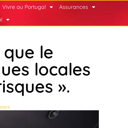
Vivre au Portugal
Assurances
l
 que le
ues locales
isques ».
taire