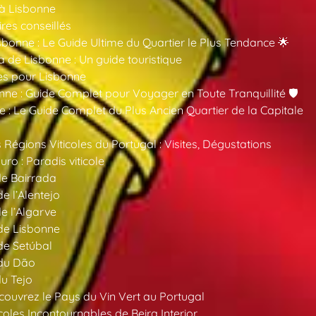
 à Lisbonne
ires conseillés
sbonne : Le Guide Ultime du Quartier le Plus Tendance 🌟
a de Lisbonne : Un guide touristique
es pour Lisbonne
nne : Guide Complet pour Voyager en Toute Tranquillité 🛡️
 : Le Guide Complet du Plus Ancien Quartier de la Capitale
 Régions Viticoles du Portugal : Visites, Dégustations
ro : Paradis viticole
de Bairrada
de l’Alentejo
de l’Algarve
 de Lisbonne
 de Setúbal
 du Dão
du Tejo
ouvrez le Pays du Vin Vert au Portugal
oles Incontournables de Beira Interior