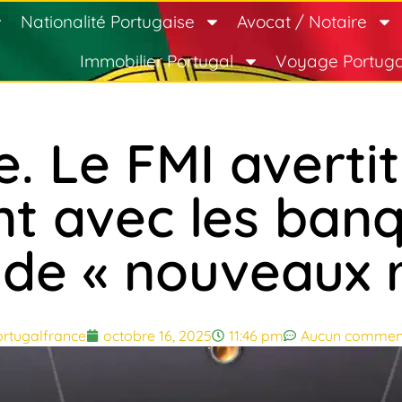
Nationalité Portugaise
Avocat / Notaire
Immobilier Portugal
Voyage Portuga
e. Le FMI avertit
t avec les banq
de « nouveaux r
rtugalfrance
octobre 16, 2025
11:46 pm
Aucun commen