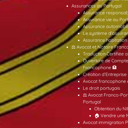
Assurances au Portugal
Assurance responsabil
Assurance vie au Por
Assurance automobil
Le système d’assuran
Assurance habitation
⚖️ Avocat et Notaire Fra
Traduction Certifiée 
Ouverture de Compte
Francophone 🏦
Création d’Entreprise
Avocat francophone en
Le droit portugais
⚖️ Avocat Franco-Por
Portugal
Obtention du NI
🏠 Vendre une M
Avocat immigration P