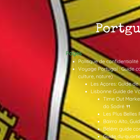
Pages
Politique de confidentialité
Voyage Portugal : Guide co
culture, nature)
Les Açores: Guide de
Lisbonne Guide de V
Time Out Market
do Sodré 🍴
Les Plus Belles 
Bairro Alto, Gu
Belém guide co
Guide du quarti