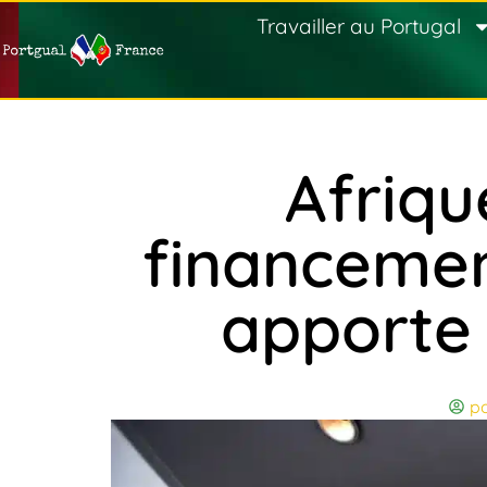
Travailler au Portugal
Afriqu
financemen
apporte 
po