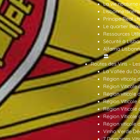
La vie nocturne
Lisbonne Itinéra
Príncipe Real Li
Le quartier Baix
Ressources Util
Sécurité à Lisbo
Alfama Lisbonne
🏛️
Routes des Vins – Les
La Vallée du Dou
Région viticole 
Région Viticole 
Région viticole 
Région Viticole
Région Viticole
Région Viticole
Région viticole 
Vinho Verde Déc
7 Domaines Vitic