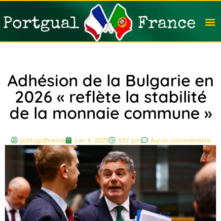
Travail
Nation
Avocat
Vivre
Immobi
Voyag
Adhésion de la Bulgarie en
2026 « reflète la stabilité
de la monnaie commune »
portugalfrance
juin 4, 2025
4:57 pm
Aucun commentaire