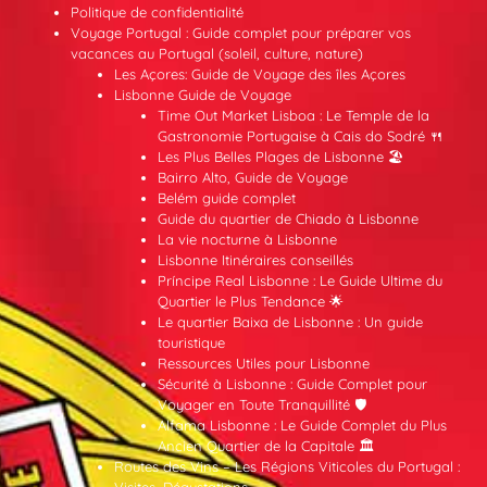
Politique de confidentialité
Voyage Portugal : Guide complet pour préparer vos
vacances au Portugal (soleil, culture, nature)
Les Açores: Guide de Voyage des îles Açores
Lisbonne Guide de Voyage
Time Out Market Lisboa : Le Temple de la
Gastronomie Portugaise à Cais do Sodré 🍴
Les Plus Belles Plages de Lisbonne 🏖️
Bairro Alto, Guide de Voyage
Belém guide complet
Guide du quartier de Chiado à Lisbonne
La vie nocturne à Lisbonne
Lisbonne Itinéraires conseillés
Príncipe Real Lisbonne : Le Guide Ultime du
Quartier le Plus Tendance 🌟
Le quartier Baixa de Lisbonne : Un guide
touristique
Ressources Utiles pour Lisbonne
Sécurité à Lisbonne : Guide Complet pour
Voyager en Toute Tranquillité 🛡️
Alfama Lisbonne : Le Guide Complet du Plus
Ancien Quartier de la Capitale 🏛️
Routes des Vins – Les Régions Viticoles du Portugal :
Visites, Dégustations