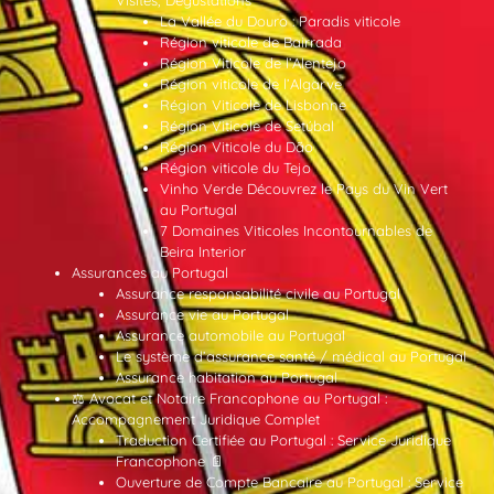
La Vallée du Douro : Paradis viticole
Région viticole de Bairrada
Région Viticole de l’Alentejo
Région viticole de l’Algarve
Région Viticole de Lisbonne
Région Viticole de Setúbal
Région Viticole du Dão
Région viticole du Tejo
Vinho Verde Découvrez le Pays du Vin Vert
au Portugal
7 Domaines Viticoles Incontournables de
Beira Interior
Assurances au Portugal
Assurance responsabilité civile au Portugal
Assurance vie au Portugal
Assurance automobile au Portugal
Le système d’assurance santé / médical au Portugal
Assurance habitation au Portugal
⚖️ Avocat et Notaire Francophone au Portugal :
Accompagnement Juridique Complet
Traduction Certifiée au Portugal : Service Juridique
Francophone 📄
Ouverture de Compte Bancaire au Portugal : Service