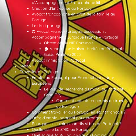
d’Accompagnement Francophone 🏦
Création d’Entreprise au Portugal
Avocat francophone en droit de la famille au
Portugal
Le droit portugais
⚖️ Avocat Franco-Portugais Succession :
Accompagnement Juridique France – Portugal
Obtention du NIF Portugais
🏠 Vendre une Maison Héritée au Portugal :
Guide Pratique 2025
Avocat immigration Portugal
Météo
Travailler au Portugal
Emploi au Portugal pour Francophones Non-
Européens
Le Visa de Recherche d’Emploi au Portugal
(Visa DP)
Comment obtenir un permis de travail
au Portugal?
Comment travailler au Portugal en étant français ?
Offre d’emploi portugal pour etranger
Pourquoi les salaires sont-ils si bas au Portugal ?
Quelle est le Le SMIC au Portugal?
Quel salaire faut-il pour vivre au Portugal ?