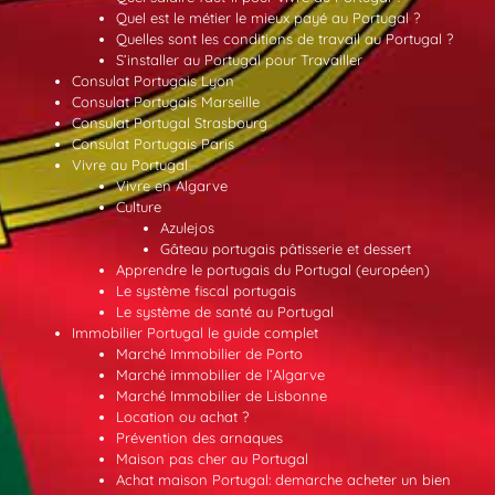
Quel est le métier le mieux payé au Portugal ?
Quelles sont les conditions de travail au Portugal ?
S’installer au Portugal pour Travailler
Consulat Portugais Lyon
Consulat Portugais Marseille
Consulat Portugal Strasbourg
Consulat Portugais Paris
Vivre au Portugal
Vivre en Algarve
Culture
Azulejos
Gâteau portugais pâtisserie et dessert
Apprendre le portugais du Portugal (européen)
Le système fiscal portugais
Le système de santé au Portugal
Immobilier Portugal le guide complet
Marché Immobilier de Porto
Marché immobilier de l’Algarve
Marché Immobilier de Lisbonne
Location ou achat ?
Prévention des arnaques
Maison pas cher au Portugal
Achat maison Portugal: demarche acheter un bien