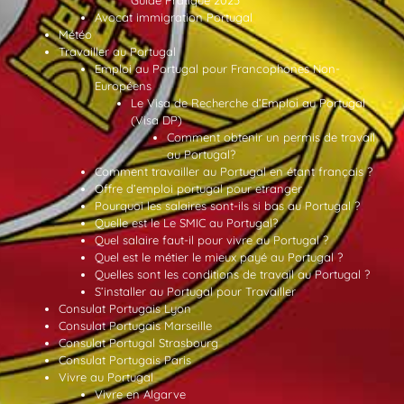
Guide Pratique 2025
Avocat immigration Portugal
Météo
Travailler au Portugal
Emploi au Portugal pour Francophones Non-
Européens
Le Visa de Recherche d’Emploi au Portugal
(Visa DP)
Comment obtenir un permis de travail
au Portugal?
Comment travailler au Portugal en étant français ?
Offre d’emploi portugal pour etranger
Pourquoi les salaires sont-ils si bas au Portugal ?
Quelle est le Le SMIC au Portugal?
Quel salaire faut-il pour vivre au Portugal ?
Quel est le métier le mieux payé au Portugal ?
Quelles sont les conditions de travail au Portugal ?
S’installer au Portugal pour Travailler
Consulat Portugais Lyon
Consulat Portugais Marseille
Consulat Portugal Strasbourg
Consulat Portugais Paris
Vivre au Portugal
Vivre en Algarve