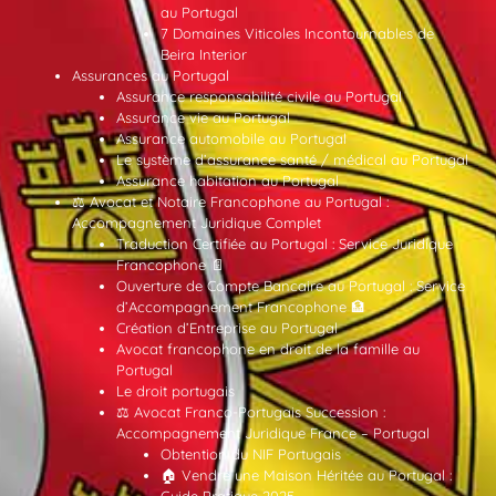
au Portugal
7 Domaines Viticoles Incontournables de
Beira Interior
Assurances au Portugal
Assurance responsabilité civile au Portugal
Assurance vie au Portugal
Assurance automobile au Portugal
Le système d’assurance santé / médical au Portugal
Assurance habitation au Portugal
⚖️ Avocat et Notaire Francophone au Portugal :
Accompagnement Juridique Complet
Traduction Certifiée au Portugal : Service Juridique
Francophone 📄
Ouverture de Compte Bancaire au Portugal : Service
d’Accompagnement Francophone 🏦
Création d’Entreprise au Portugal
Avocat francophone en droit de la famille au
Portugal
Le droit portugais
⚖️ Avocat Franco-Portugais Succession :
Accompagnement Juridique France – Portugal
Obtention du NIF Portugais
🏠 Vendre une Maison Héritée au Portugal :