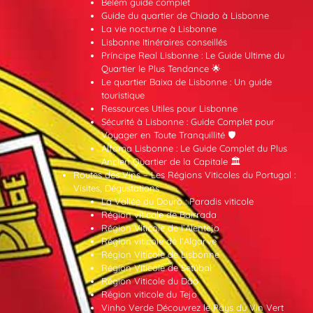
Belém guide complet
Guide du quartier de Chiado à Lisbonne
La vie nocturne à Lisbonne
Lisbonne Itinéraires conseillés
Príncipe Real Lisbonne : Le Guide Ultime du
Quartier le Plus Tendance 🌟
Le quartier Baixa de Lisbonne : Un guide
touristique
Ressources Utiles pour Lisbonne
Sécurité à Lisbonne : Guide Complet pour
Voyager en Toute Tranquillité 🛡️
Alfama Lisbonne : Le Guide Complet du Plus
Ancien Quartier de la Capitale 🏛️
Routes des Vins – Les Régions Viticoles du Portugal :
Visites, Dégustations
La Vallée du Douro : Paradis viticole
Région viticole de Bairrada
Région Viticole de l’Alentejo
Région viticole de l’Algarve
Région Viticole de Lisbonne
Région Viticole de Setúbal
Région Viticole du Dão
Région viticole du Tejo
Vinho Verde Découvrez le Pays du Vin Vert