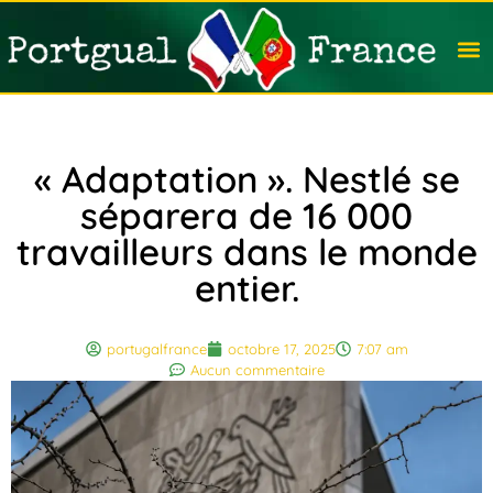
Travail
Nation
Avocat
Vivre
Immobi
Voyag
« Adaptation ». Nestlé se
séparera de 16 000
travailleurs dans le monde
entier.
portugalfrance
octobre 17, 2025
7:07 am
Aucun commentaire