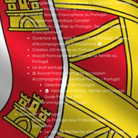
Le système d’assurance santé / médical au Portugal
Assurance habitation au Portugal
⚖️ Avocat et Notaire Francophone au Portugal :
Accompagnement Juridique Complet
Traduction Certifiée au Portugal : Service Juridique
Francophone 📄
Ouverture de Compte Bancaire au Portugal : Service
d’Accompagnement Francophone 🏦
Création d’Entreprise au Portugal
Avocat francophone en droit de la famille au
Portugal
Le droit portugais
⚖️ Avocat Franco-Portugais Succession :
Accompagnement Juridique France – Portugal
Obtention du NIF Portugais
🏠 Vendre une Maison Héritée au Portugal :
Guide Pratique 2025
Avocat immigration Portugal
Météo
Travailler au Portugal
Emploi au Portugal pour Francophones Non-
Européens
Le Visa de Recherche d’Emploi au Portugal
(Visa DP)