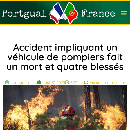
Travail
Nation
Avocat
Vivre
Immobi
Voyag
Accident impliquant un
véhicule de pompiers fait
un mort et quatre blessés
portugalfrance
août 17, 2025
8:55 pm
Aucun commentaire