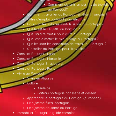
Comment obtenir un permis de travail
au Portugal?
Comment travailler au Portugal en étant français ?
Offre d’emploi portugal pour etranger
Pourquoi les salaires sont-ils si bas au Portugal ?
Quelle est le Le SMIC au Portugal?
Quel salaire faut-il pour vivre au Portugal ?
Quel est le métier le mieux payé au Portugal ?
Quelles sont les conditions de travail au Portugal ?
S’installer au Portugal pour Travailler
Consulat Portugais Lyon
Consulat Portugais Marseille
Consulat Portugal Strasbourg
Consulat Portugais Paris
Vivre au Portugal
Vivre en Algarve
Culture
Azulejos
Gâteau portugais pâtisserie et dessert
Apprendre le portugais du Portugal (européen)
Le système fiscal portugais
Le système de santé au Portugal
Immobilier Portugal le guide complet