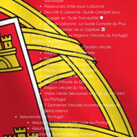
touristique
Ressources Utiles pour Lisbonne
Sécurité à Lisbonne : Guide Complet pour
Voyager en Toute Tranquillité 🛡️
Alfama Lisbonne : Le Guide Complet du Plus
Ancien Quartier de la Capitale 🏛️
Routes des Vins – Les Régions Viticoles du Portugal :
Visites, Dégustations
La Vallée du Douro : Paradis viticole
Région viticole de Bairrada
Région Viticole de l’Alentejo
Région viticole de l’Algarve
Région Viticole de Lisbonne
Région Viticole de Setúbal
Région Viticole du Dão
Région viticole du Tejo
Vinho Verde Découvrez le Pays du Vin Vert
au Portugal
7 Domaines Viticoles Incontournables de
Beira Interior
Assurances au Portugal
Assurance responsabilité civile au Portugal
Assurance vie au Portugal
Assurance automobile au Portugal