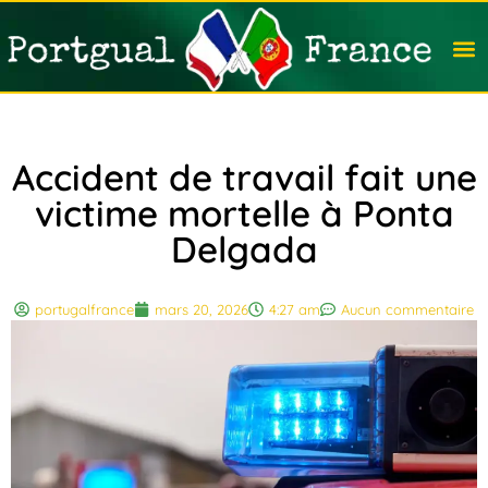
Travail
Nation
Avocat
Vivre
Immobi
Voyag
Accident de travail fait une
victime mortelle à Ponta
Delgada
portugalfrance
mars 20, 2026
4:27 am
Aucun commentaire