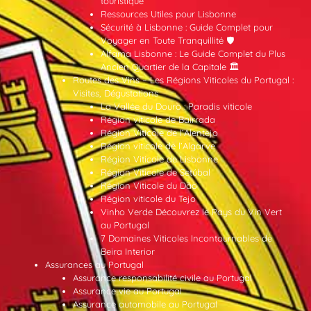
touristique
Ressources Utiles pour Lisbonne
Sécurité à Lisbonne : Guide Complet pour
Voyager en Toute Tranquillité 🛡️
Alfama Lisbonne : Le Guide Complet du Plus
Ancien Quartier de la Capitale 🏛️
Routes des Vins – Les Régions Viticoles du Portugal :
Visites, Dégustations
La Vallée du Douro : Paradis viticole
Région viticole de Bairrada
Région Viticole de l’Alentejo
Région viticole de l’Algarve
Région Viticole de Lisbonne
Région Viticole de Setúbal
Région Viticole du Dão
Région viticole du Tejo
Vinho Verde Découvrez le Pays du Vin Vert
au Portugal
7 Domaines Viticoles Incontournables de
Beira Interior
Assurances au Portugal
Assurance responsabilité civile au Portugal
Assurance vie au Portugal
Assurance automobile au Portugal