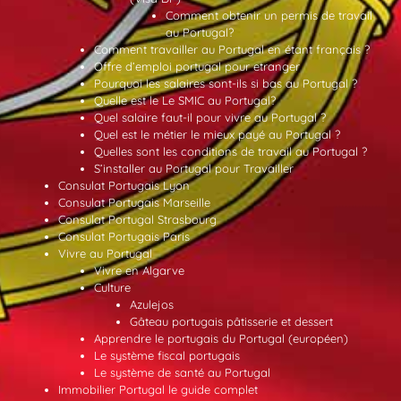
Comment obtenir un permis de travail
au Portugal?
Comment travailler au Portugal en étant français ?
Offre d’emploi portugal pour etranger
Pourquoi les salaires sont-ils si bas au Portugal ?
Quelle est le Le SMIC au Portugal?
Quel salaire faut-il pour vivre au Portugal ?
Quel est le métier le mieux payé au Portugal ?
Quelles sont les conditions de travail au Portugal ?
S’installer au Portugal pour Travailler
Consulat Portugais Lyon
Consulat Portugais Marseille
Consulat Portugal Strasbourg
Consulat Portugais Paris
Vivre au Portugal
Vivre en Algarve
Culture
Azulejos
Gâteau portugais pâtisserie et dessert
Apprendre le portugais du Portugal (européen)
Le système fiscal portugais
Le système de santé au Portugal
Immobilier Portugal le guide complet