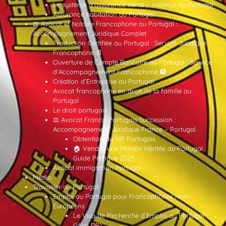
Le système d’assurance santé / médical au Portugal
Assurance habitation au Portugal
⚖️ Avocat et Notaire Francophone au Portugal :
Accompagnement Juridique Complet
Traduction Certifiée au Portugal : Service Juridique
Francophone 📄
Ouverture de Compte Bancaire au Portugal : Service
d’Accompagnement Francophone 🏦
Création d’Entreprise au Portugal
Avocat francophone en droit de la famille au
Portugal
Le droit portugais
⚖️ Avocat Franco-Portugais Succession :
Accompagnement Juridique France – Portugal
Obtention du NIF Portugais
🏠 Vendre une Maison Héritée au Portugal :
Guide Pratique 2025
Avocat immigration Portugal
Météo
Travailler au Portugal
Emploi au Portugal pour Francophones Non-
Européens
Le Visa de Recherche d’Emploi au Portugal
(Visa DP)