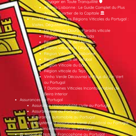
Voyager en Toute Tranquillité 🛡️
Alfama Lisbonne : Le Guide Complet du Plus
Ancien Quartier de la Capitale 🏛️
Routes des Vins – Les Régions Viticoles du Portugal :
Visites, Dégustations
La Vallée du Douro : Paradis viticole
Région viticole de Bairrada
Région Viticole de l’Alentejo
Région viticole de l’Algarve
Région Viticole de Lisbonne
Région Viticole de Setúbal
Région Viticole du Dão
Région viticole du Tejo
Vinho Verde Découvrez le Pays du Vin Vert
au Portugal
7 Domaines Viticoles Incontournables de
Beira Interior
Assurances au Portugal
Assurance responsabilité civile au Portugal
Assurance vie au Portugal
Assurance automobile au Portugal
Le système d’assurance santé / médical au Portugal
Assurance habitation au Portugal
⚖️ Avocat et Notaire Francophone au Portugal :