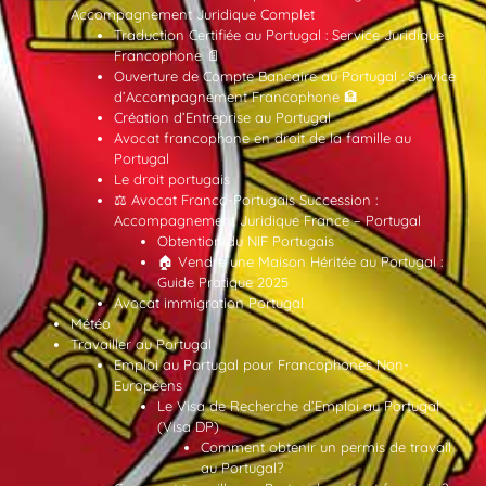
Accompagnement Juridique Complet
Traduction Certifiée au Portugal : Service Juridique
Francophone 📄
Ouverture de Compte Bancaire au Portugal : Service
d’Accompagnement Francophone 🏦
Création d’Entreprise au Portugal
Avocat francophone en droit de la famille au
Portugal
Le droit portugais
⚖️ Avocat Franco-Portugais Succession :
Accompagnement Juridique France – Portugal
Obtention du NIF Portugais
🏠 Vendre une Maison Héritée au Portugal :
Guide Pratique 2025
Avocat immigration Portugal
Météo
Travailler au Portugal
Emploi au Portugal pour Francophones Non-
Européens
Le Visa de Recherche d’Emploi au Portugal
(Visa DP)
Comment obtenir un permis de travail
au Portugal?