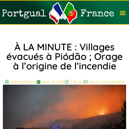
Travail
Nation
Avocat
Vivre
Immobi
Voyag
À LA MINUTE : Villages
évacués à Piódão ; Orage
à l’origine de l’incendie
portugalfrance
août 13, 2025
3:45 pm
Aucun commentaire