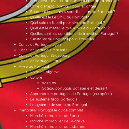
Comment travailler au Portugal en étant français ?
Offre d’emploi portugal pour etranger
Pourquoi les salaires sont-ils si bas au Portugal ?
Quelle est le Le SMIC au Portugal?
Quel salaire faut-il pour vivre au Portugal ?
Quel est le métier le mieux payé au Portugal ?
Quelles sont les conditions de travail au Portugal ?
S’installer au Portugal pour Travailler
Consulat Portugais Lyon
Consulat Portugais Marseille
Consulat Portugal Strasbourg
Consulat Portugais Paris
Vivre au Portugal
Vivre en Algarve
Culture
Azulejos
Gâteau portugais pâtisserie et dessert
Apprendre le portugais du Portugal (européen)
Le système fiscal portugais
Le système de santé au Portugal
Immobilier Portugal le guide complet
Marché Immobilier de Porto
Marché immobilier de l’Algarve
Marché Immobilier de Lisbonne