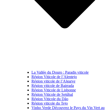
La Vallée du Douro : Paradis viticole
Région Viticole de l’Alentejo
Région viticole de l’Algarve
Région viticole de Bairrada
Région Viticole de Lisbonne
Région Viticole de Setúbal
Région Viticole du Dão
Région viticole du Tejo
Vinho Verde Découvrez le Pays du Vin Vert au