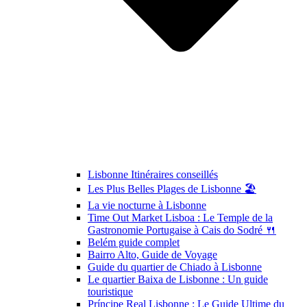
Lisbonne Itinéraires conseillés
Les Plus Belles Plages de Lisbonne 🏖️
La vie nocturne à Lisbonne
Time Out Market Lisboa : Le Temple de la
Gastronomie Portugaise à Cais do Sodré 🍴
Belém guide complet
Bairro Alto, Guide de Voyage
Guide du quartier de Chiado à Lisbonne
Le quartier Baixa de Lisbonne : Un guide
touristique
Príncipe Real Lisbonne : Le Guide Ultime du