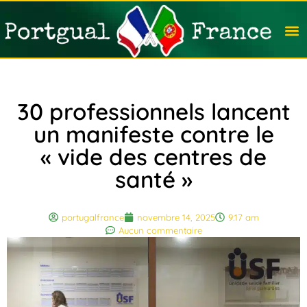
Travail
Nation
Avocat
Vivre
Immobi
Voyag
30 professionnels lancent
un manifeste contre le
« vide des centres de
santé »
portugalfrance
novembre 14, 2025
9:17 am
Aucun commentaire