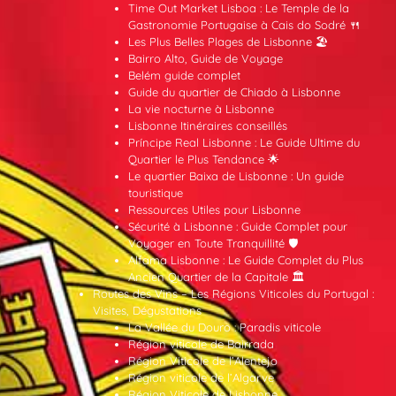
Time Out Market Lisboa : Le Temple de la
Gastronomie Portugaise à Cais do Sodré 🍴
Les Plus Belles Plages de Lisbonne 🏖️
Bairro Alto, Guide de Voyage
Belém guide complet
Guide du quartier de Chiado à Lisbonne
La vie nocturne à Lisbonne
Lisbonne Itinéraires conseillés
Príncipe Real Lisbonne : Le Guide Ultime du
Quartier le Plus Tendance 🌟
Le quartier Baixa de Lisbonne : Un guide
touristique
Ressources Utiles pour Lisbonne
Sécurité à Lisbonne : Guide Complet pour
Voyager en Toute Tranquillité 🛡️
Alfama Lisbonne : Le Guide Complet du Plus
Ancien Quartier de la Capitale 🏛️
Routes des Vins – Les Régions Viticoles du Portugal :
Visites, Dégustations
La Vallée du Douro : Paradis viticole
Région viticole de Bairrada
Région Viticole de l’Alentejo
Région viticole de l’Algarve
Région Viticole de Lisbonne