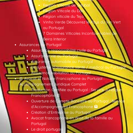
Région Viticole de Setúbal
Région Viticole du Dão
Région viticole du Tejo
Vinho Verde Découvrez le Pays du Vin Vert
au Portugal
7 Domaines Viticoles Incontournables de
Beira Interior
Assurances au Portugal
Assurance responsabilité civile au Portugal
Assurance vie au Portugal
Assurance automobile au Portugal
Le système d’assurance santé / médical au Portugal
Assurance habitation au Portugal
⚖️ Avocat et Notaire Francophone au Portugal :
Accompagnement Juridique Complet
Traduction Certifiée au Portugal : Service Juridique
Francophone 📄
Ouverture de Compte Bancaire au Portugal : Service
d’Accompagnement Francophone 🏦
Création d’Entreprise au Portugal
Avocat francophone en droit de la famille au
Portugal
Le droit portugais