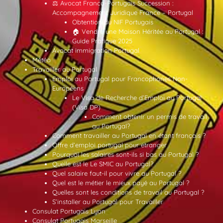
⚖️ Avocat Franco-Portugais Succession :
Accompagnement Juridique France – Portugal
Obtention du NIF Portugais
🏠 Vendre une Maison Héritée au Portugal :
Guide Pratique 2025
Avocat immigration Portugal
Météo
Travailler au Portugal
Emploi au Portugal pour Francophones Non-
Européens
Le Visa de Recherche d’Emploi au Portugal
(Visa DP)
Comment obtenir un permis de travail
au Portugal?
Comment travailler au Portugal en étant français ?
Offre d’emploi portugal pour etranger
Pourquoi les salaires sont-ils si bas au Portugal ?
Quelle est le Le SMIC au Portugal?
Quel salaire faut-il pour vivre au Portugal ?
Quel est le métier le mieux payé au Portugal ?
Quelles sont les conditions de travail au Portugal ?
S’installer au Portugal pour Travailler
Consulat Portugais Lyon
Consulat Portugais Marseille