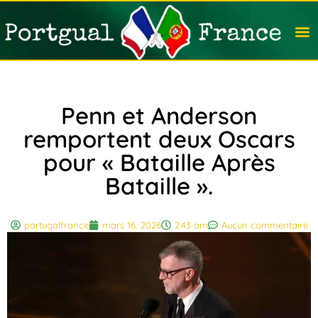
Travail
Nation
Avocat
Vivre
Immobi
Voyag
Penn et Anderson
remportent deux Oscars
pour « Bataille Après
Bataille ».
portugalfrance
mars 16, 2026
2:43 am
Aucun commentaire