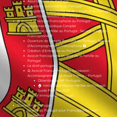
Assurance vie au Portugal
Assurance automobile au Portugal
Le système d’assurance santé / médical au Portugal
Assurance habitation au Portugal
⚖️ Avocat et Notaire Francophone au Portugal :
Accompagnement Juridique Complet
Traduction Certifiée au Portugal : Service Juridique
Francophone 📄
Ouverture de Compte Bancaire au Portugal : Service
d’Accompagnement Francophone 🏦
Création d’Entreprise au Portugal
Avocat francophone en droit de la famille au
Portugal
Le droit portugais
⚖️ Avocat Franco-Portugais Succession :
Accompagnement Juridique France – Portugal
Obtention du NIF Portugais
🏠 Vendre une Maison Héritée au Portugal :
Guide Pratique 2025
Avocat immigration Portugal
Météo
Travailler au Portugal
Emploi au Portugal pour Francophones Non-
Européens