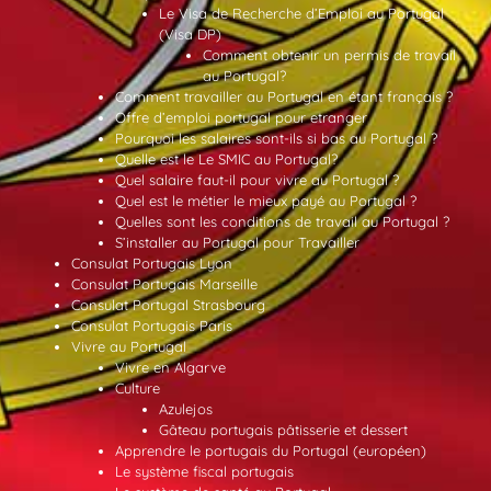
Le Visa de Recherche d’Emploi au Portugal
(Visa DP)
Comment obtenir un permis de travail
au Portugal?
Comment travailler au Portugal en étant français ?
Offre d’emploi portugal pour etranger
Pourquoi les salaires sont-ils si bas au Portugal ?
Quelle est le Le SMIC au Portugal?
Quel salaire faut-il pour vivre au Portugal ?
Quel est le métier le mieux payé au Portugal ?
Quelles sont les conditions de travail au Portugal ?
S’installer au Portugal pour Travailler
Consulat Portugais Lyon
Consulat Portugais Marseille
Consulat Portugal Strasbourg
Consulat Portugais Paris
Vivre au Portugal
Vivre en Algarve
Culture
Azulejos
Gâteau portugais pâtisserie et dessert
Apprendre le portugais du Portugal (européen)
Le système fiscal portugais