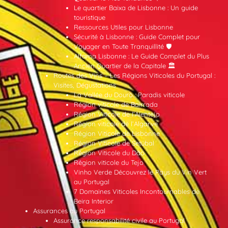
Le quartier Baixa de Lisbonne : Un guide
touristique
Ressources Utiles pour Lisbonne
Sécurité à Lisbonne : Guide Complet pour
Voyager en Toute Tranquillité 🛡️
Alfama Lisbonne : Le Guide Complet du Plus
Ancien Quartier de la Capitale 🏛️
Routes des Vins – Les Régions Viticoles du Portugal :
Visites, Dégustations
La Vallée du Douro : Paradis viticole
Région viticole de Bairrada
Région Viticole de l’Alentejo
Région viticole de l’Algarve
Région Viticole de Lisbonne
Région Viticole de Setúbal
Région Viticole du Dão
Région viticole du Tejo
Vinho Verde Découvrez le Pays du Vin Vert
au Portugal
7 Domaines Viticoles Incontournables de
Beira Interior
Assurances au Portugal
Assurance responsabilité civile au Portugal